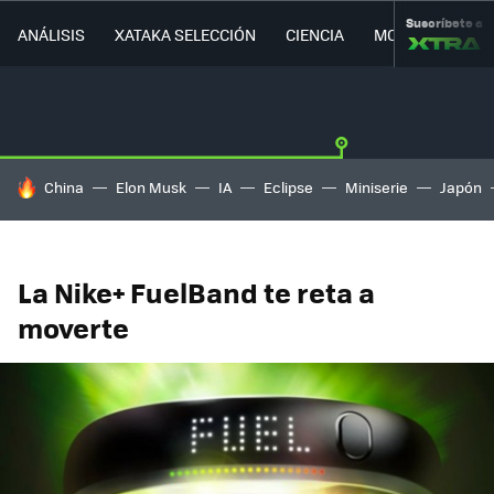
Suscríbete a
ANÁLISIS
XATAKA SELECCIÓN
CIENCIA
MOVILIDAD
HOY SE HABLA DE
China
Elon Musk
IA
Eclipse
Miniserie
Japón
La Nike+ FuelBand te reta a
moverte