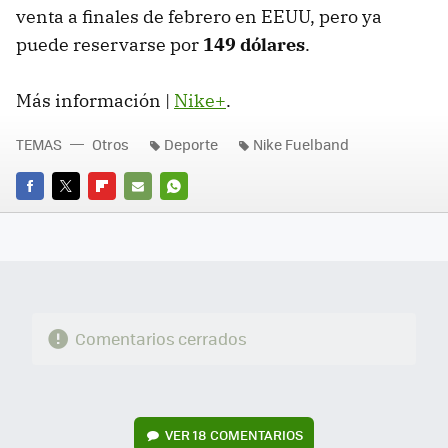
venta a finales de febrero en
EEUU
, pero ya
puede reservarse por
149 dólares
.
Más información |
Nike+
.
TEMAS
Otros
Deporte
Nike Fuelband
FACEBOOK
TWITTER
FLIPBOARD
E-
WHATSAPP
MAIL
Comentarios cerrados
VER
18 COMENTARIOS