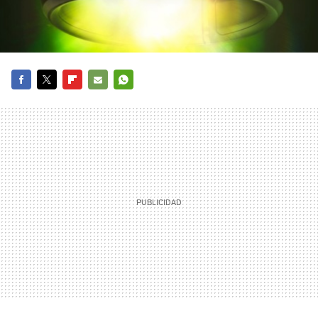
FACEBOOK
TWITTER
FLIPBOARD
E-
WHATSAPP
MAIL