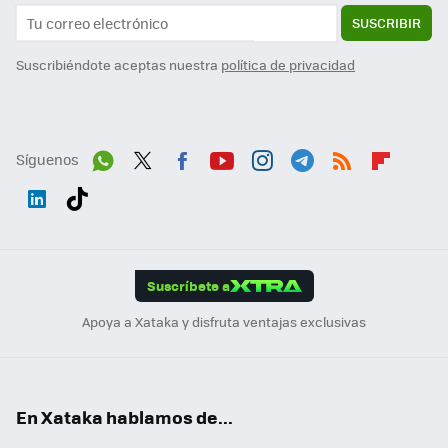
SUSCRIBIR
Suscribiéndote aceptas nuestra
política de privacidad
Síguenos
Wh
Twit
Fac
You
Inst
Tele
RSS
Flip
ats
ter
ebo
tub
agr
gra
boa
Link
Tikt
App
ok
e
am
m
rd
edI
ok
Suscríbete a
n
Apoya a Xataka y disfruta ventajas exclusivas
En Xataka hablamos de...