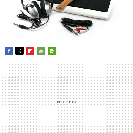
FACEBOOK
TWITTER
FLIPBOARD
E-
WHATSAPP
MAIL