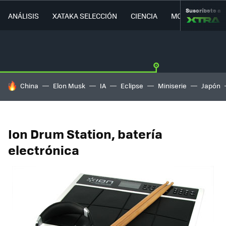
Suscríbete a
ANÁLISIS
XATAKA SELECCIÓN
CIENCIA
MOVILIDAD
HOY SE HABLA DE
China
Elon Musk
IA
Eclipse
Miniserie
Japón
Ion Drum Station, batería
electrónica