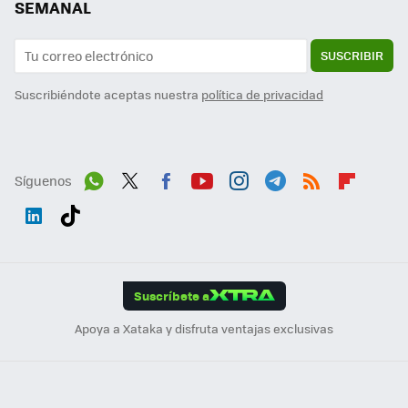
SEMANAL
SUSCRIBIR
Suscribiéndote aceptas nuestra
política de privacidad
Síguenos
Wh
Twit
Fac
You
Inst
Tele
RSS
Flip
ats
ter
ebo
tub
agr
gra
boa
Link
Tikt
App
ok
e
am
m
rd
edI
ok
Suscríbete a
n
Apoya a Xataka y disfruta ventajas exclusivas