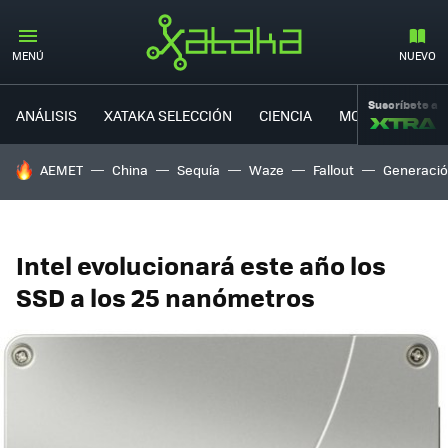
MENÚ
NUEVO
Suscríbete a
ANÁLISIS
XATAKA SELECCIÓN
CIENCIA
MOVILIDAD
HOY SE HABLA DE
AEMET
China
Sequía
Waze
Fallout
Generació
Intel evolucionará este año los
SSD a los 25 nanómetros