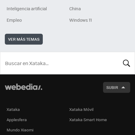
Inteligencia artificial
China
Empleo
Windows 11
VER MÁS TEMAS
BUSCA
SUBIR
Xataka
Xataka Móvil
Applesfera
Xataka Smart Home
Mundo Xiaomi