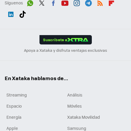
Síguenos
Wh
Twit
Fac
You
Inst
Tele
RSS
Flip
ats
ter
ebo
tub
agr
gra
boa
Link
Tikt
App
ok
e
am
m
rd
edI
ok
Suscríbete a
n
Apoya a Xataka y disfruta ventajas exclusivas
En Xataka hablamos de...
Streaming
Análisis
Espacio
Móviles
Energía
Xataka Movilidad
Apple
Samsung