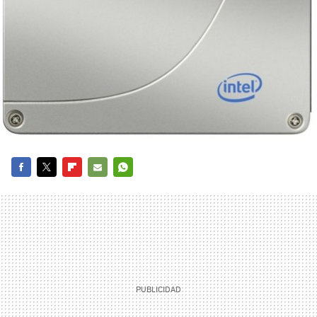
FACEBOOK
TWITTER
FLIPBOARD
E-
WHATSAPP
MAIL