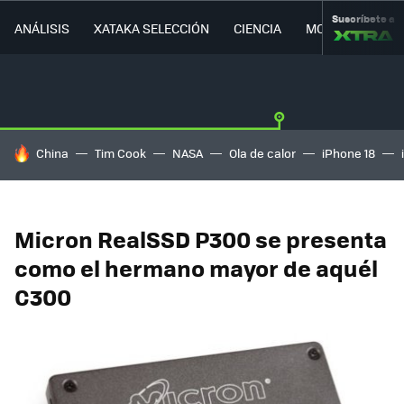
Suscríbete a
ANÁLISIS
XATAKA SELECCIÓN
CIENCIA
MOVILIDAD
HOY SE HABLA DE
China
Tim Cook
NASA
Ola de calor
iPhone 18
Micron RealSSD P300 se presenta
como el hermano mayor de aquél
C300