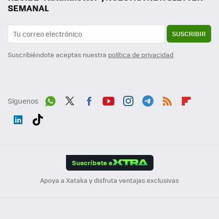
SEMANAL
SUSCRIBIR
Suscribiéndote aceptas nuestra
política de privacidad
Síguenos
Wh
Twit
Fac
You
Inst
Tele
RSS
Flip
ats
ter
ebo
tub
agr
gra
boa
Link
Tikt
App
ok
e
am
m
rd
edI
ok
Suscríbete a
n
Apoya a Xataka y disfruta ventajas exclusivas