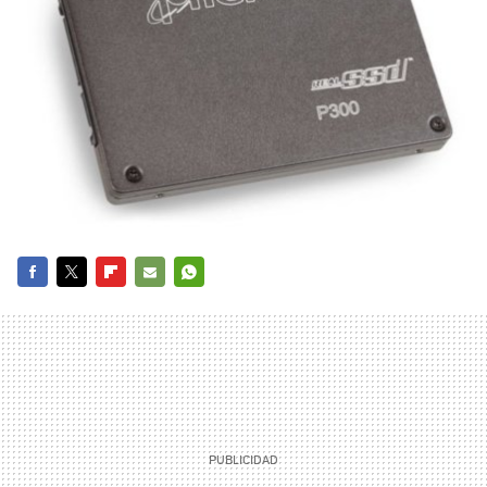
FACEBOOK
TWITTER
FLIPBOARD
E-
WHATSAPP
MAIL