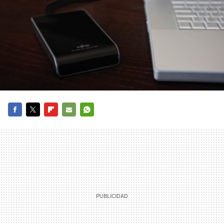
FACEBOOK
TWITTER
FLIPBOARD
E-
WHATSAPP
MAIL