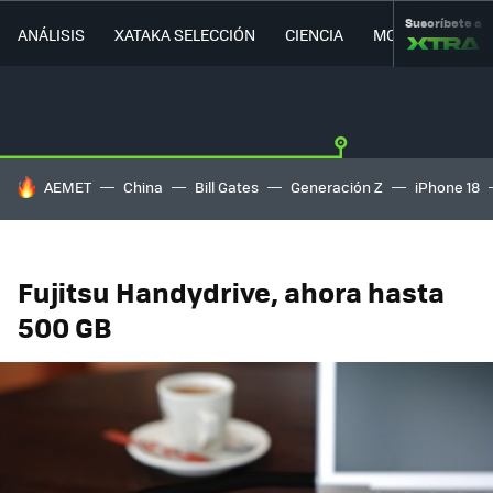
Suscríbete a
ANÁLISIS
XATAKA SELECCIÓN
CIENCIA
MOVILIDAD
HOY SE HABLA DE
AEMET
China
Bill Gates
Generación Z
iPhone 18
Fujitsu Handydrive, ahora hasta
500 GB