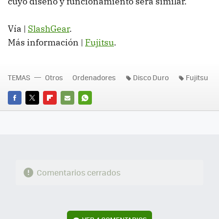
cuyo diseño y funcionamiento será similar.
Vía |
SlashGear
.
Más información |
Fujitsu
.
TEMAS
Otros
Ordenadores
Disco Duro
Fujitsu
FACEBOOK
TWITTER
FLIPBOARD
E-
WHATSAPP
MAIL
Comentarios cerrados