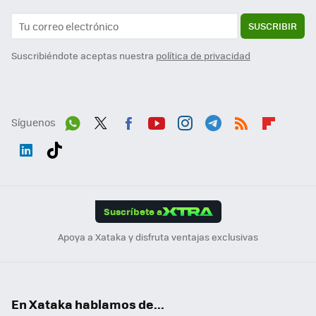
SUSCRIBIR
Suscribiéndote aceptas nuestra
política de privacidad
Síguenos
Wh
Twit
Fac
You
Inst
Tele
RSS
Flip
ats
ter
ebo
tub
agr
gra
boa
Link
Tikt
App
ok
e
am
m
rd
edI
ok
Suscríbete a
n
Apoya a Xataka y disfruta ventajas exclusivas
En Xataka hablamos de...