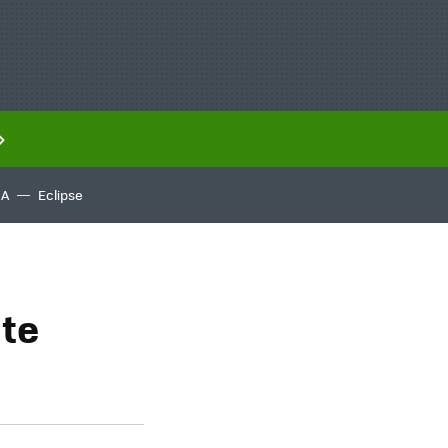
IA
Eclipse
nte