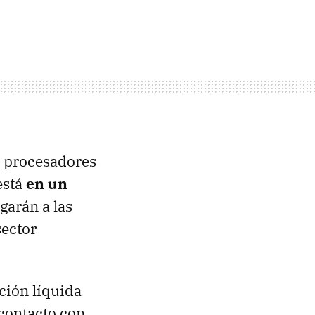
os procesadores
está
en un
garán a las
sector
ación líquida
 contacto con