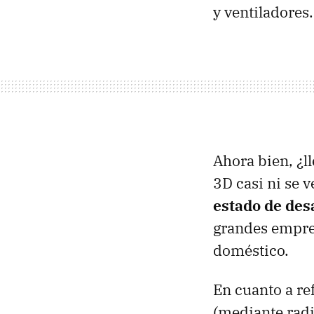
y ventiladores.
Ahora bien, ¿l
3D casi ni se 
estado de de
grandes empres
doméstico.
En cuanto a ref
(mediante radi