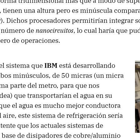
 forma tridimensional más que a modo de supe
sí, tienen una altura pero es minúscula compar
). Dichos procesadores permitirían integrar
r número de
nanocircuitos
, lo cual haría que pu
ro de operaciones.
 el sistema que
IBM
está desarrollando
ubos minúsculos, de 50 micras (un micra
ima parte del metro, para que nos
ea) que transportarían el agua en su
 que el agua es mucho mejor conductora
l aire, este sistema de refrigeración sería
ente que los actuales sistemas de
a base de disipadores de cobre/aluminio