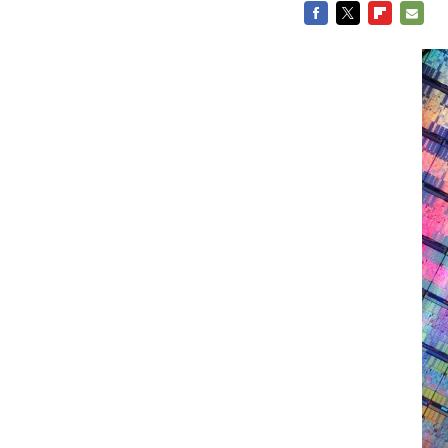
FACEBOOK
TWITTER
FLIPBOARD
E-
MAIL