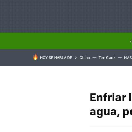
HOY SE HABLA DE
China
Tim Cook
NAS
Enfriar
agua, p