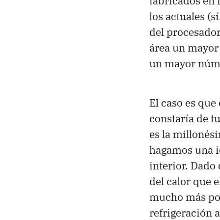
fabricados en
los actuales (
del procesador
área un mayo
un mayor núme
El caso es que
constaría de t
es la millonés
hagamos una id
interior. Dado
del calor que e
mucho más pot
refrigeración 