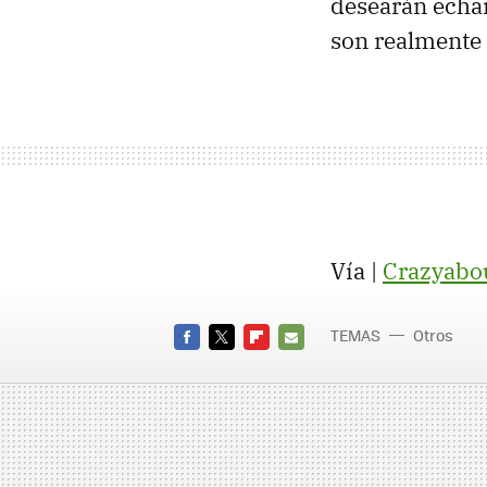
desearán echar
son realmente 
Vía |
Crazyabou
TEMAS
Otros
FACEBOOK
TWITTER
FLIPBOARD
E-
MAIL