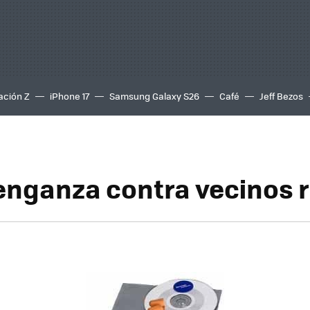
ación Z
iPhone 17
Samsung Galaxy S26
Café
Jeff Bezos
enganza contra vecinos 