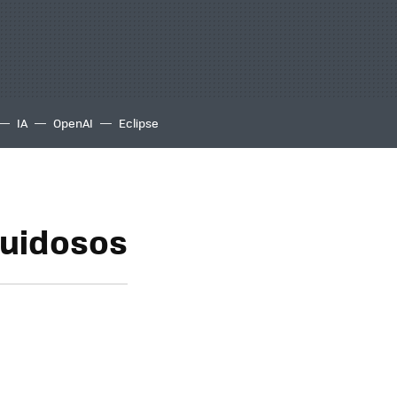
IA
OpenAI
Eclipse
ruidosos