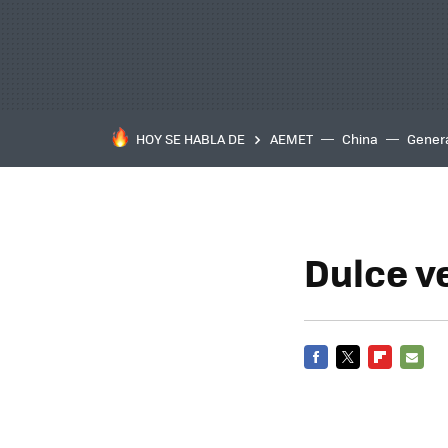
HOY SE HABLA DE
AEMET
China
Gener
Dulce v
FACEBOOK
TWITTER
FLIPBOARD
E-
MAIL