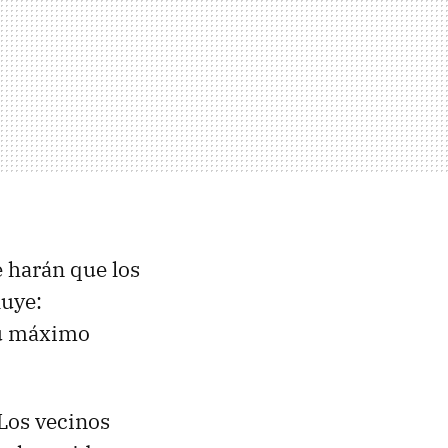
 harán que los
luye:
 su máximo
 Los vecinos