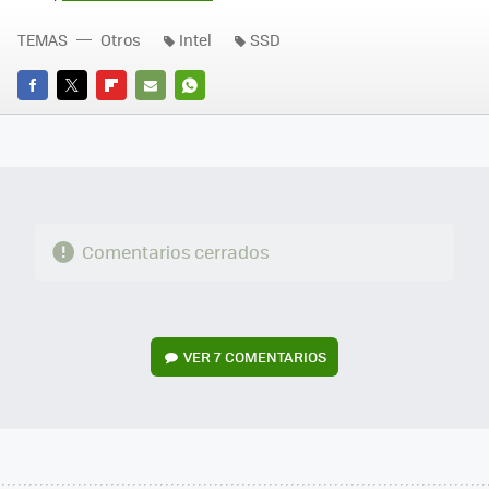
TEMAS
Otros
Intel
SSD
FACEBOOK
TWITTER
FLIPBOARD
E-
WHATSAPP
MAIL
Comentarios cerrados
VER
7 COMENTARIOS