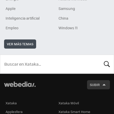
Apple
Samsung
Inteligencia artificial
China
Empleo
Windows 11
VER MÁS TEMAS
BUSCA
SUBIR
Xataka
Xataka Móvil
Applesfera
Xataka Smart Home