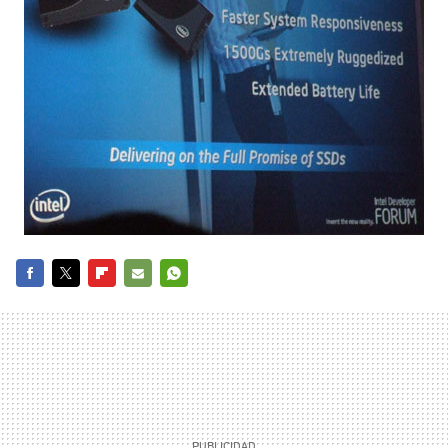
FACEBOOK
TWITTER
FLIPBOARD
E-
WHATSAPP
MAIL