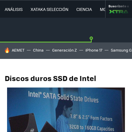
Suscríbete a
ANÁLISIS
XATAKA SELECCIÓN
CIENCIA
MOVILIDAD
HOY SE HABLA DE
AEMET
China
Generación Z
iPhone 17
Samsung G
Discos duros SSD de Intel