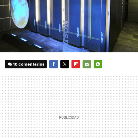
10 comentarios
FACEBOOK
TWITTER
FLIPBOARD
E-
WHATSAPP
MAIL