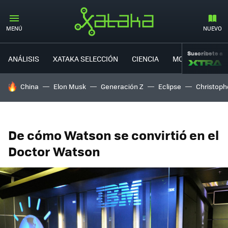
MENÚ
NUEVO
Suscríbete a
ANÁLISIS
XATAKA SELECCIÓN
CIENCIA
MOVILIDAD
HOY SE HABLA DE
China
Elon Musk
Generación Z
Eclipse
Christoph
De cómo Watson se convirtió en el
Doctor Watson