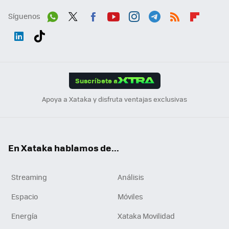
Síguenos
Wh
Twit
Fac
You
Inst
Tele
RSS
Flip
ats
ter
ebo
tub
agr
gra
boa
Link
Tikt
App
ok
e
am
m
rd
edI
ok
Suscríbete a
n
Apoya a Xataka y disfruta ventajas exclusivas
En Xataka hablamos de...
Streaming
Análisis
Espacio
Móviles
Energía
Xataka Movilidad