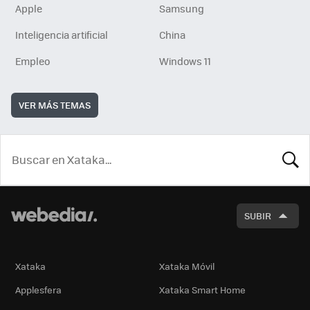
Apple
Samsung
Inteligencia artificial
China
Empleo
Windows 11
VER MÁS TEMAS
BUSCA
SUBIR
Xataka
Xataka Móvil
Applesfera
Xataka Smart Home