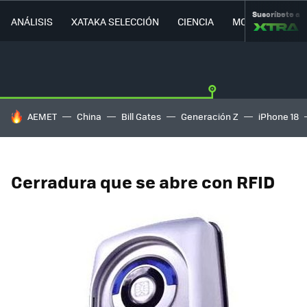
Suscríbete a
ANÁLISIS
XATAKA SELECCIÓN
CIENCIA
MOVILIDAD
HOY SE HABLA DE
AEMET
China
Bill Gates
Generación Z
iPhone 18
Cerradura que se abre con RFID