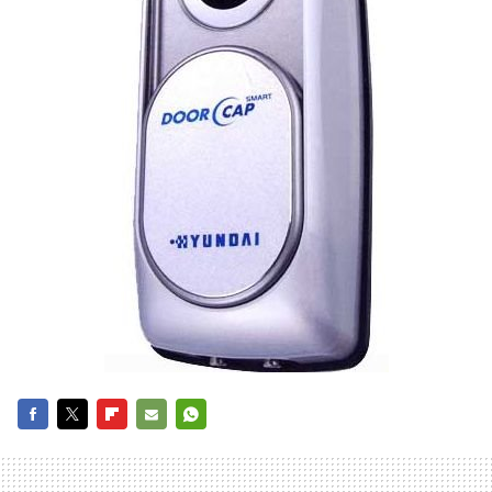
FACEBOOK
TWITTER
FLIPBOARD
E-
WHATSAPP
MAIL