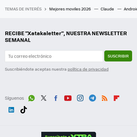
TEMAS DE INTERÉS
Mejores moviles 2026
Claude
Androi
RECIBE "Xatakaletter", NUESTRA NEWSLETTER
SEMANAL
SUSCRIBIR
Suscribiéndote aceptas nuestra
política de privacidad
Síguenos
Wh
Twit
Fac
You
Inst
Tele
RSS
Flip
ats
ter
ebo
tub
agr
gra
boa
Link
Tikt
App
ok
e
am
m
rd
edI
ok
Suscríbete a