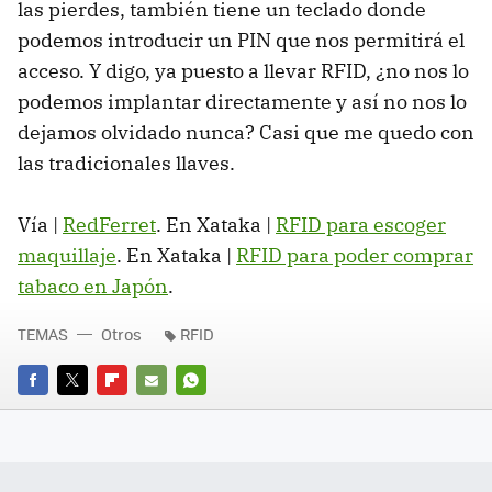
las pierdes, también tiene un teclado donde
podemos introducir un PIN que nos permitirá el
acceso. Y digo, ya puesto a llevar RFID, ¿no nos lo
podemos implantar directamente y así no nos lo
dejamos olvidado nunca? Casi que me quedo con
las tradicionales llaves.
Vía |
RedFerret
. En Xataka |
RFID para escoger
maquillaje
. En Xataka |
RFID para poder comprar
tabaco en Japón
.
TEMAS
Otros
RFID
FACEBOOK
TWITTER
FLIPBOARD
E-
WHATSAPP
MAIL