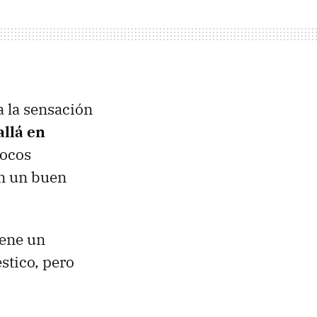
a la sensación
llá en
pocos
an un buen
iene un
stico, pero