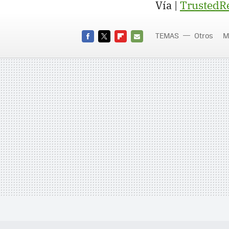
Vía |
TrustedR
TEMAS
Otros
M
FACEBOOK
TWITTER
FLIPBOARD
E-
MAIL