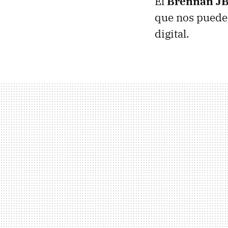
El
Brennan JB
que nos puede 
digital.