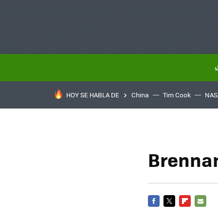
HOY SE HABLA DE
China
Tim Cook
NAS
Brennan
FACEBOOK
TWITTER
FLIPBOARD
E-