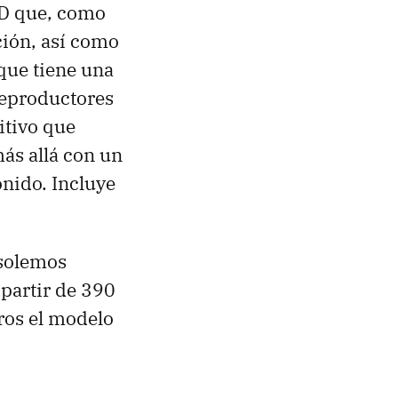
CD que, como
ción, así como
 que tiene una
reproductores
itivo que
más allá con un
nido. Incluye
 solemos
partir de 390
ros el modelo