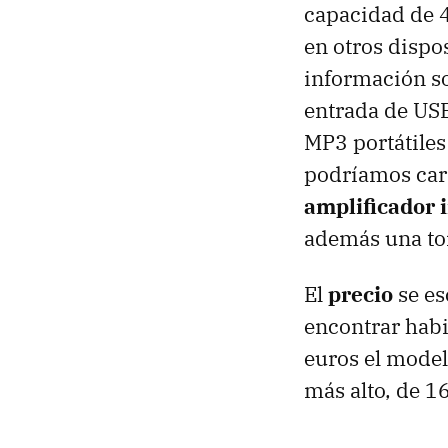
capacidad de 
en otros dispo
información sob
entrada de USB
MP3 portátiles
podríamos car
amplificador 
además una tom
El
precio
se e
encontrar habi
euros el model
más alto, de 1