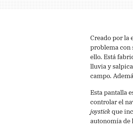
Creado por la
problema con s
ello. Está fab
lluvia y salpi
campo. Además,
Esta pantalla 
controlar el n
joystick
que inc
autonomía de h