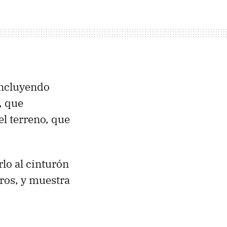
incluyendo
, que
el terreno, que
rlo al cinturón
uros, y muestra