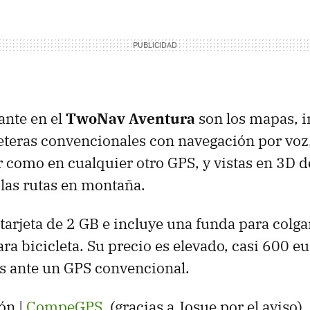
ante en el
TwoNav Aventura
son los mapas, 
eteras convencionales con navegación por voz
 como en cualquier otro
GPS
, y vistas en 3D d
 las rutas en montaña.
tarjeta de 2 GB e incluye una funda para colga
ara bicicleta. Su precio es elevado, casi 600 e
s ante un
GPS
convencional.
ón |
CompeGPS
. (gracias a Josue por el aviso)