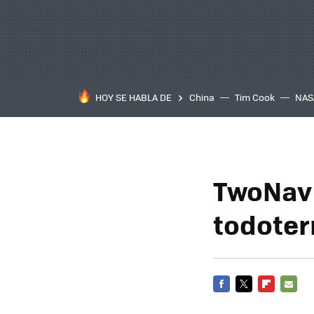
HOY SE HABLA DE
China
Tim Cook
NAS
TwoNav 
todoter
FACEBOOK
TWITTER
FLIPBOARD
E-