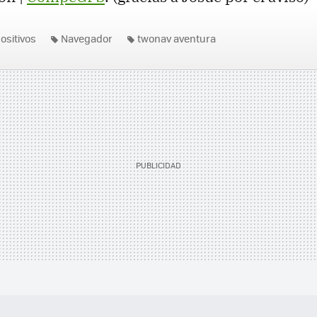
ositivos
Navegador
twonav aventura