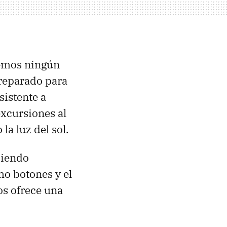
emos ningún
preparado para
sistente a
excursiones al
la luz del sol.
diendo
ho botones y el
os ofrece una