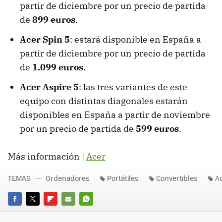
partir de diciembre por un precio de partida
de
899 euros
.
Acer Spin 5
: estará disponible en España a
partir de diciembre por un precio de partida
de
1.099 euros
.
Acer Aspire 5
: las tres variantes de este
equipo con distintas diagonales estarán
disponibles en España a partir de noviembre
por un precio de partida de
599 euros
.
Más información |
Acer
TEMAS
Ordenadores
Portátiles
Convertibles
A
FACEBOOK
TWITTER
FLIPBOARD
E-
WHATSAPP