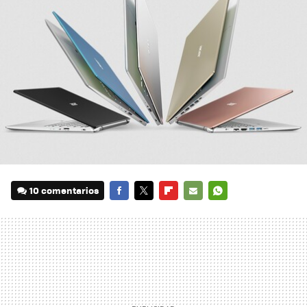
10 comentarios
FACEBOOK
TWITTER
FLIPBOARD
E-
WHATSAPP
MAIL