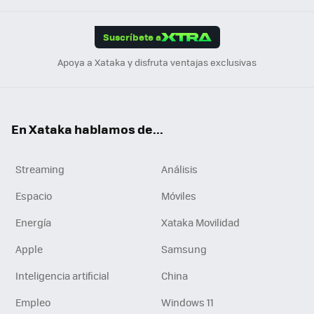
App
ok
e
am
m
rd
edI
ok
Suscríbete a
n
Apoya a Xataka y disfruta ventajas exclusivas
En Xataka hablamos de...
Streaming
Análisis
Espacio
Móviles
Energía
Xataka Movilidad
Apple
Samsung
Inteligencia artificial
China
Empleo
Windows 11