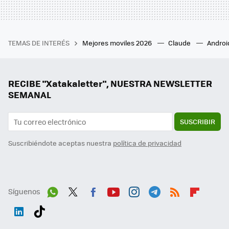
TEMAS DE INTERÉS
Mejores moviles 2026
Claude
Androi
RECIBE "Xatakaletter", NUESTRA NEWSLETTER
SEMANAL
SUSCRIBIR
Suscribiéndote aceptas nuestra
política de privacidad
Síguenos
Wh
Twit
Fac
You
Inst
Tele
RSS
Flip
ats
ter
ebo
tub
agr
gra
boa
Link
Tikt