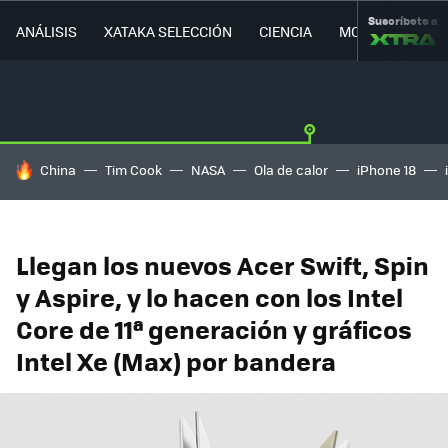
Suscríbete a
ANÁLISIS
XATAKA SELECCIÓN
CIENCIA
MOVILIDAD
HOY SE HABLA DE
China
Tim Cook
NASA
Ola de calor
iPhone 18
Llegan los nuevos Acer Swift, Spin
y Aspire, y lo hacen con los Intel
Core de 11ª generación y gráficos
Intel Xe (Max) por bandera