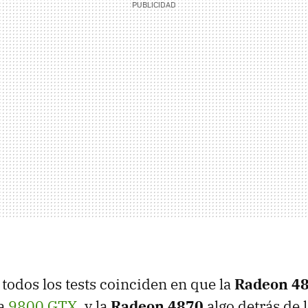
todos los tests coinciden en que la
Radeon 4
la
9800 GTX
, y la
Radeon 4870
algo detrás de 