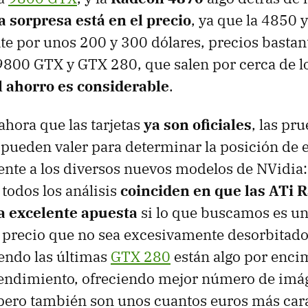
a sorpresa está en el precio
, ya que la 4850 
e por unos 200 y 300 dólares, precios basta
 9800 GTX y GTX 280, que salen por cerca de l
l ahorro es considerable
.
ahora que las tarjetas
ya son oficiales
, las pr
 pueden valer para determinar la posición de 
ente a los diversos nuevos modelos de NVidia:
todos los análisis
coinciden en que las ATi 
a excelente apuesta
si lo que buscamos es u
 precio que no sea excesivamente desorbitado
endo las últimas
GTX 280
están algo por encim
endimiento, ofreciendo mejor número de imá
 pero también son unos cuantos euros más car