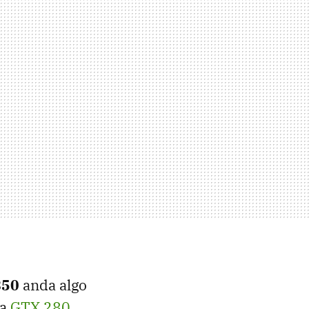
850
anda algo
la
GTX 280
.