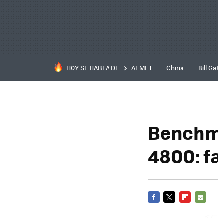
HOY SE HABLA DE
AEMET
China
Bill Ga
Benchma
4800: f
FACEBOOK
TWITTER
FLIPBOARD
E-