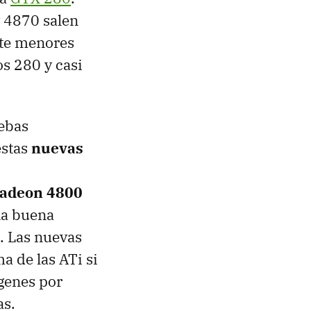
y 4870 salen
nte menores
os 280 y casi
uebas
estas
nuevas
Radeon 4800
na buena
. Las nuevas
a de las ATi si
genes por
as.