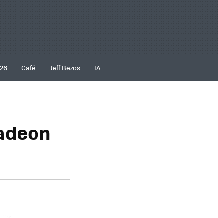
S26
Café
Jeff Bezos
IA
Radeon