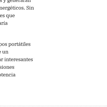
s y generarán
nergéticos. Sin
 es que
aría
os portátiles
e un
ar interesantes
siones
otencia