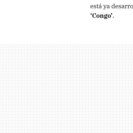
está ya desarr
‘Congo’
.