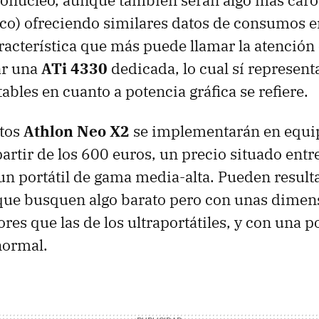
onúcleo, aunque también serán algo más caro
ico) ofreciendo similares datos de consumos e
racterística que más puede llamar la atención
ar una
ATi 4330
dedicada, lo cual sí represent
ables en cuanto a potencia gráfica se refiere.
stos
Athlon Neo X2
se implementarán en equip
partir de los 600 euros, un precio situado entr
y un portátil de gama media-alta. Pueden result
 que busquen algo barato pero con unas dimen
res que las de los ultraportátiles, y con una p
normal.