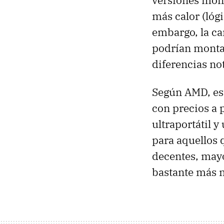
versiones mon
más calor (lóg
embargo, la ca
podrían mont
diferencias not
Según
AMD
, e
con precios a 
ultraportátil 
para aquellos
decentes, mayo
bastante más 