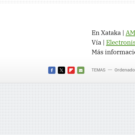
En Xataka |
A
Vía |
Electroni
Más informaci
TEMAS
Ordenado
FACEBOOK
TWITTER
FLIPBOARD
E-
MAIL