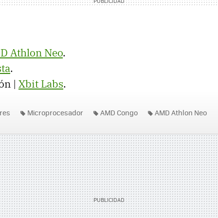
MD
Athlon Neo
.
sta
.
ón |
Xbit Labs
.
res
Microprocesador
AMD Congo
AMD Athlon Neo