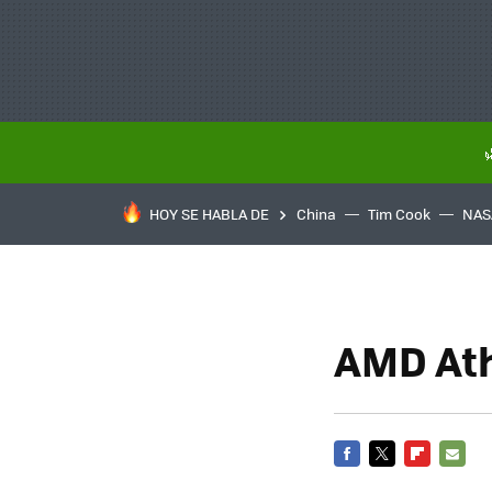
HOY SE HABLA DE
China
Tim Cook
NAS
AMD Ath
FACEBOOK
TWITTER
FLIPBOARD
E-