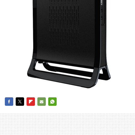
FACEBOOK
TWITTER
FLIPBOARD
E-
WHATSAPP
MAIL