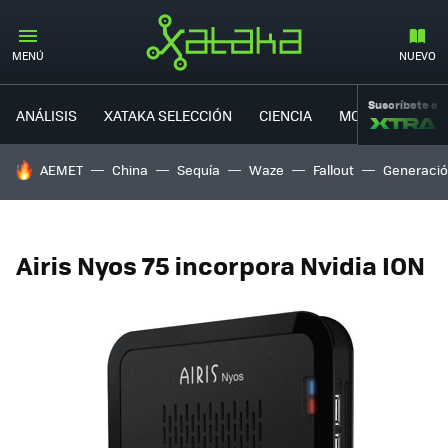
MENÚ
NUEVO
Suscríbete a
ANÁLISIS
XATAKA SELECCIÓN
CIENCIA
MOVILIDAD
HOY SE HABLA DE
AEMET
China
Sequía
Waze
Fallout
Generació
Airis Nyos 75 incorpora Nvidia ION