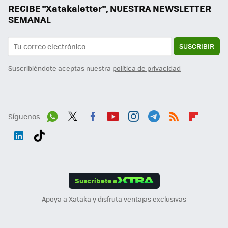
RECIBE "Xatakaletter", NUESTRA NEWSLETTER
SEMANAL
SUSCRIBIR
Suscribiéndote aceptas nuestra
política de privacidad
Síguenos
Wh
Twit
Fac
You
Inst
Tele
RSS
Flip
ats
ter
ebo
tub
agr
gra
boa
Link
Tikt
App
ok
e
am
m
rd
edI
ok
Suscríbete a
n
Apoya a Xataka y disfruta ventajas exclusivas