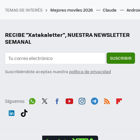
TEMAS DE INTERÉS
Mejores moviles 2026
Claude
Androi
RECIBE "Xatakaletter", NUESTRA NEWSLETTER
SEMANAL
SUSCRIBIR
Suscribiéndote aceptas nuestra
política de privacidad
Síguenos
Wh
Twit
Fac
You
Inst
Tele
RSS
Flip
ats
ter
ebo
tub
agr
gra
boa
Link
Tikt
App
ok
e
am
m
rd
edI
ok