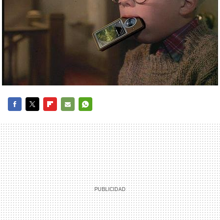
FACEBOOK
TWITTER
FLIPBOARD
E-
WHATSAPP
MAIL