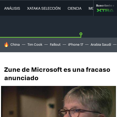
Suscríbete a
ANÁLISIS
XATAKA SELECCIÓN
CIENCIA
MOVILIDAD
HOY SE HABLA DE
China
Tim Cook
Fallout
iPhone 17
Arabia Saudí
Zune de Microsoft es una fracaso
anunciado