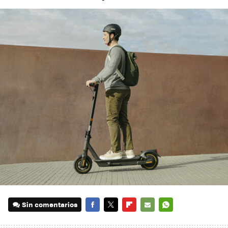
Sin comentarios
FACEBOOK
TWITTER
FLIPBOARD
E-
WHATSAPP