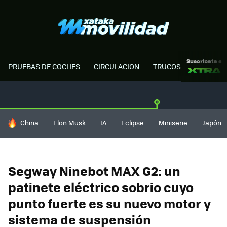
Suscríbete a
PRUEBAS DE COCHES
CIRCULACION
TRUCOS MOTOR
HOY SE HABLA DE
China
Elon Musk
IA
Eclipse
Miniserie
Japón
Segway Ninebot MAX G2: un
patinete eléctrico sobrio cuyo
punto fuerte es su nuevo motor y
sistema de suspensión