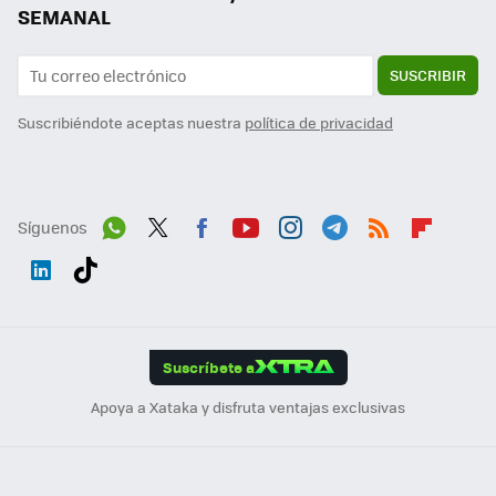
SEMANAL
SUSCRIBIR
Suscribiéndote aceptas nuestra
política de privacidad
Síguenos
Wh
Twit
Fac
You
Inst
Tele
RSS
Flip
ats
ter
ebo
tub
agr
gra
boa
Link
Tikt
App
ok
e
am
m
rd
edI
ok
Suscríbete a
n
Apoya a Xataka y disfruta ventajas exclusivas