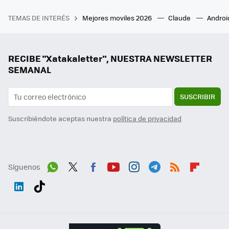
TEMAS DE INTERÉS
Mejores moviles 2026
Claude
Androi
RECIBE "Xatakaletter", NUESTRA NEWSLETTER
SEMANAL
SUSCRIBIR
Suscribiéndote aceptas nuestra
política de privacidad
Síguenos
Wh
Twit
Fac
You
Inst
Tele
RSS
Flip
ats
ter
ebo
tub
agr
gra
boa
Link
Tikt
App
ok
e
am
m
rd
edI
ok