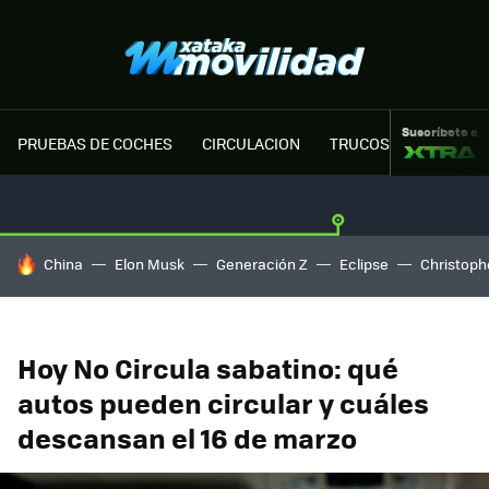
Suscríbete a
PRUEBAS DE COCHES
CIRCULACION
TRUCOS MOTOR
HOY SE HABLA DE
China
Elon Musk
Generación Z
Eclipse
Christoph
Hoy No Circula sabatino: qué
autos pueden circular y cuáles
descansan el 16 de marzo