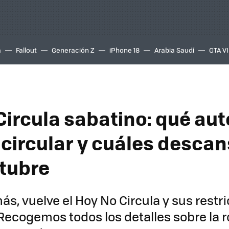
a
Fallout
Generación Z
iPhone 18
Arabia Saudí
GTA VI
Circula sabatino: qué aut
circular y cuáles descan
ctubre
s, vuelve el Hoy No Circula y sus restri
 Recogemos todos los detalles sobre la r