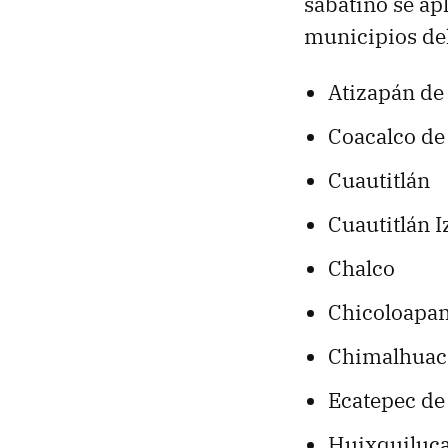
sabatino se ap
municipios de
Atizapán de
Coacalco de
Cuautitlán
Cuautitlán Iz
Chalco
Chicoloapa
Chimalhuac
Ecatepec de
Huixquiluc