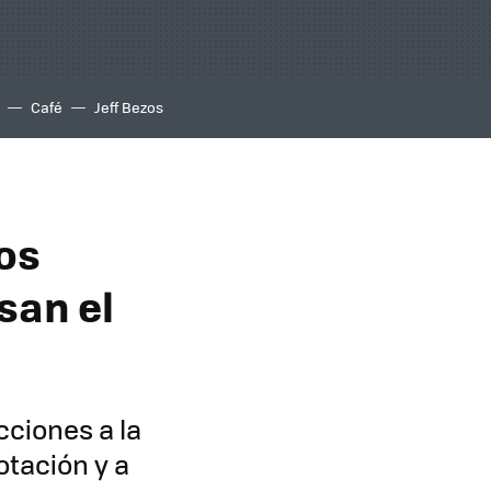
Café
Jeff Bezos
os
san el
cciones a la
otación y a