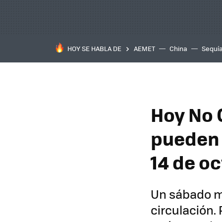
HOY SE HABLA DE
AEMET
China
Sequí
Hoy No 
pueden 
14 de o
Un sábado má
circulación.