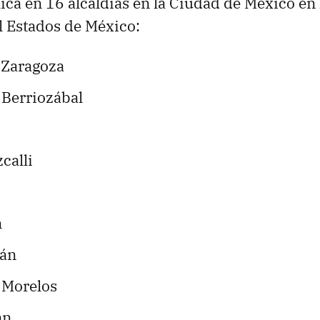
lica en 16 alcaldías en la Ciudad de México en 
l Estados de México:
 Zaragoza
 Berriozábal
calli
n
án
 Morelos
an