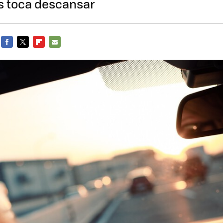
s toca descansar
FACEBOOK
TWITTER
FLIPBOARD
E-
MAIL