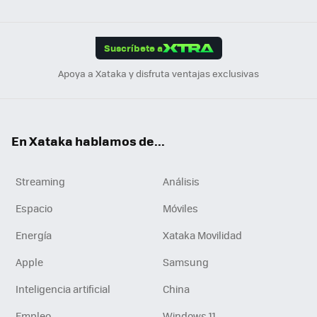
ats
ter
ebo
tub
agr
gra
boa
Link
Tikt
App
ok
e
am
m
rd
edI
ok
Suscríbete a
n
Apoya a Xataka y disfruta ventajas exclusivas
En Xataka hablamos de...
Streaming
Análisis
Espacio
Móviles
Energía
Xataka Movilidad
Apple
Samsung
Inteligencia artificial
China
Empleo
Windows 11