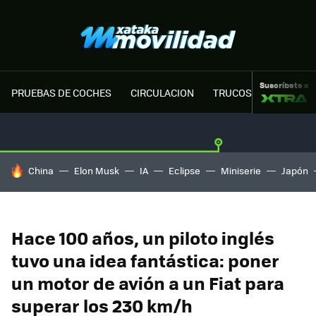
Suscríbete a
PRUEBAS DE COCHES
CIRCULACION
TRUCOS MOTOR
HOY SE HABLA DE
China
Elon Musk
IA
Eclipse
Miniserie
Japón
Hace 100 años, un piloto inglés
tuvo una idea fantástica: poner
un motor de avión a un Fiat para
superar los 230 km/h