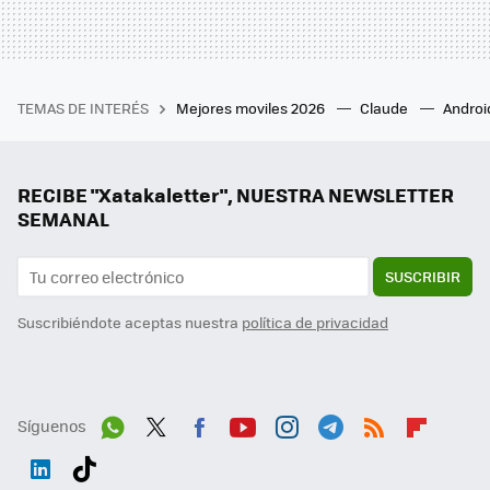
TEMAS DE INTERÉS
Mejores moviles 2026
Claude
Androi
RECIBE "Xatakaletter", NUESTRA NEWSLETTER
SEMANAL
SUSCRIBIR
Suscribiéndote aceptas nuestra
política de privacidad
Síguenos
Wh
Twit
Fac
You
Inst
Tele
RSS
Flip