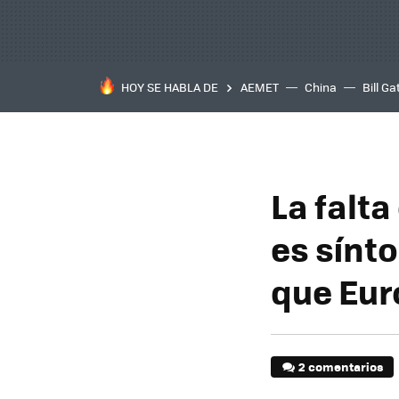
HOY SE HABLA DE
AEMET
China
Bill Ga
La falt
es sínt
que Eur
2 comentarios