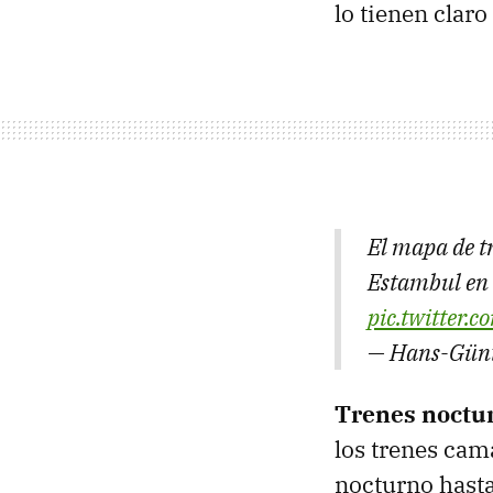
lo tienen claro
El mapa de t
Estambul en 
pic.twitter
— Hans-Günt
Trenes noctu
los trenes cam
nocturno hast