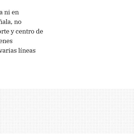
a ni en
eñala, no
orte y centro de
renes
varias líneas