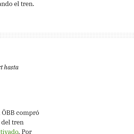
ando el tren.
t hasta
tal ÖBB compró
 del tren
ctivado
. Por