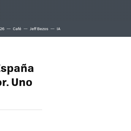
S26
Café
Jeff Bezos
IA
 España
r. Uno