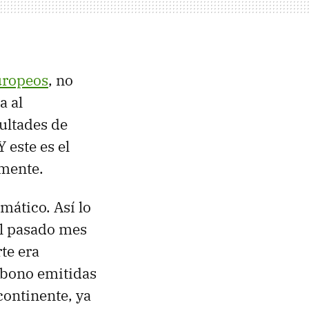
uropeos
, no
a al
cultades de
 este es el
lmente.
mático. Así lo
l pasado mes
te era
rbono emitidas
continente, ya