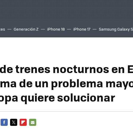
tes
Generación Z
iPhone 18
iPhone 17
Samsung Galaxy 
a de trenes nocturnos en
oma de un problema mayo
opa quiere solucionar
FACEBOOK
TWITTER
FLIPBOARD
E-