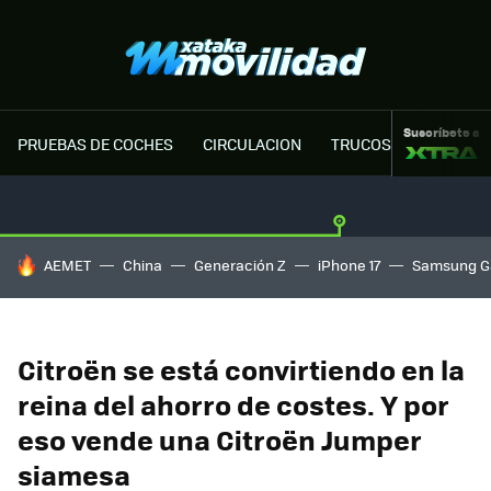
Suscríbete a
PRUEBAS DE COCHES
CIRCULACION
TRUCOS MOTOR
HOY SE HABLA DE
AEMET
China
Generación Z
iPhone 17
Samsung G
Citroën se está convirtiendo en la
reina del ahorro de costes. Y por
eso vende una Citroën Jumper
siamesa