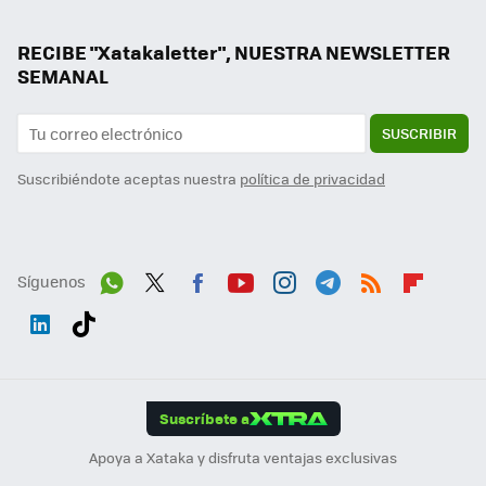
RECIBE "Xatakaletter", NUESTRA NEWSLETTER
SEMANAL
SUSCRIBIR
Suscribiéndote aceptas nuestra
política de privacidad
Síguenos
Wh
Twit
Fac
You
Inst
Tele
RSS
Flip
ats
ter
ebo
tub
agr
gra
boa
Link
Tikt
App
ok
e
am
m
rd
edI
ok
Suscríbete a
n
Apoya a Xataka y disfruta ventajas exclusivas