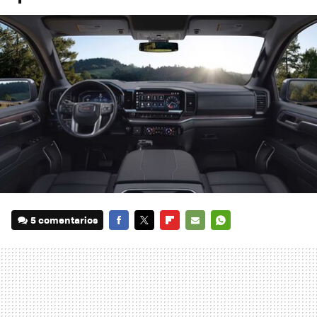
5 comentarios
FACEBOOK
TWITTER
FLIPBOARD
E-
WHATSAPP
MAIL