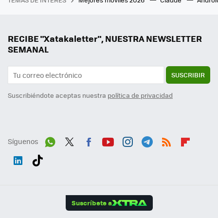
RECIBE "Xatakaletter", NUESTRA NEWSLETTER
SEMANAL
SUSCRIBIR
Suscribiéndote aceptas nuestra
política de privacidad
Síguenos
Wh
Twit
Fac
You
Inst
Tele
RSS
Flip
ats
ter
ebo
tub
agr
gra
boa
Link
Tikt
App
ok
e
am
m
rd
edI
ok
Suscríbete a
n