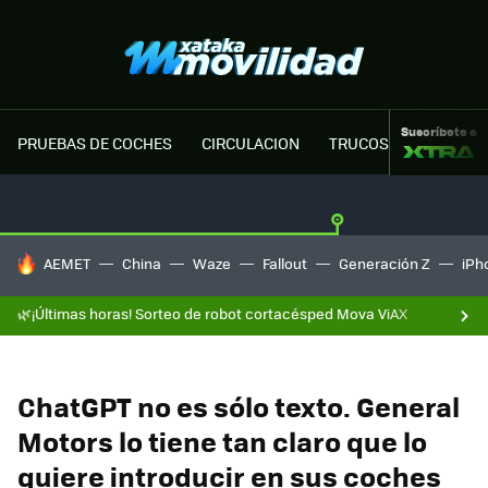
Suscríbete a
PRUEBAS DE COCHES
CIRCULACION
TRUCOS MOTOR
HOY SE HABLA DE
AEMET
China
Waze
Fallout
Generación Z
iPh
🌿¡Últimas horas! Sorteo de robot cortacésped Mova ViAX
ChatGPT no es sólo texto. General
Motors lo tiene tan claro que lo
quiere introducir en sus coches