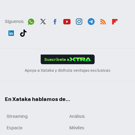
Síguenos
Wh
Twit
Fac
You
Inst
Tele
RSS
Flip
ats
ter
ebo
tub
agr
gra
boa
Link
Tikt
App
ok
e
am
m
rd
edI
ok
Suscríbete a
n
Apoya a Xataka y disfruta ventajas exclusivas
En Xataka hablamos de...
Streaming
Análisis
Espacio
Móviles