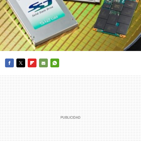
FACEBOOK
TWITTER
FLIPBOARD
E-
WHATSAPP
MAIL