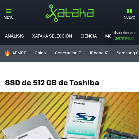
MENÚ
NUEVO
Suscríbete a
ANÁLISIS
XATAKA SELECCIÓN
CIENCIA
MOVILIDAD
HOY SE HABLA DE
AEMET
China
Generación Z
iPhone 17
Samsung G
SSD de 512 GB de Toshiba