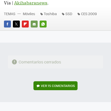
Vía |
Akihabaranews
.
TEMAS
Móviles
Toshiba
SSD
CES 2009
FACEBOOK
TWITTER
FLIPBOARD
E-
WHATSAPP
MAIL
Comentarios cerrados
VER
15 COMENTARIOS