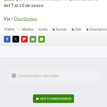
del 7 al 10 de enero.
Vía |
ÜberGizmo
.
TEMAS
Móviles
Audio
Rumor
Dell
Smartpho
FACEBOOK
TWITTER
FLIPBOARD
E-
WHATSAPP
MAIL
Comentarios cerrados
VER
3 COMENTARIOS