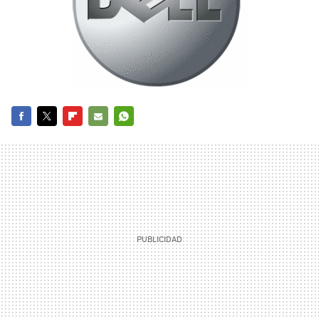
FACEBOOK
TWITTER
FLIPBOARD
E-
WHATSAPP
MAIL