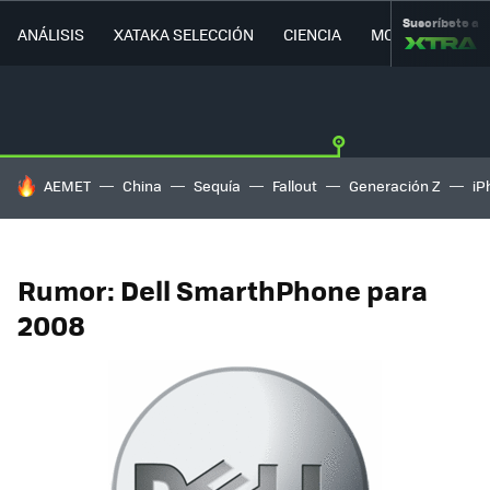
Suscríbete a
ANÁLISIS
XATAKA SELECCIÓN
CIENCIA
MOVILIDAD
HOY SE HABLA DE
AEMET
China
Sequía
Fallout
Generación Z
iP
Rumor: Dell SmarthPhone para
2008