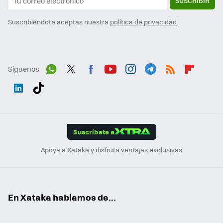
SUSCRIBIR
Suscribiéndote aceptas nuestra
política de privacidad
Síguenos
Wh
Twit
Fac
You
Inst
Tele
RSS
Flip
ats
ter
ebo
tub
agr
gra
boa
Link
Tikt
App
ok
e
am
m
rd
edI
ok
Suscríbete a
n
Apoya a Xataka y disfruta ventajas exclusivas
En Xataka hablamos de...