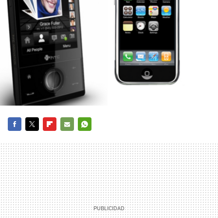
FACEBOOK
TWITTER
FLIPBOARD
E-
WHATSAPP
MAIL