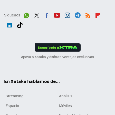
Síguenos
Wh
Twit
Fac
You
Inst
Tele
RSS
Flip
ats
ter
ebo
tub
agr
gra
boa
Link
Tikt
App
ok
e
am
m
rd
edI
ok
Suscríbete a
n
Apoya a Xataka y disfruta ventajas exclusivas
En Xataka hablamos de...
Streaming
Análisis
Espacio
Móviles