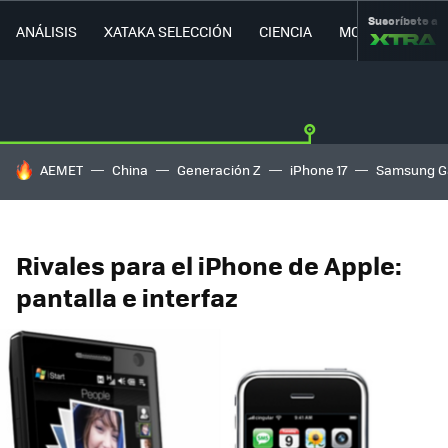
Suscríbete a
ANÁLISIS
XATAKA SELECCIÓN
CIENCIA
MOVILIDAD
HOY SE HABLA DE
AEMET
China
Generación Z
iPhone 17
Samsung G
Rivales para el iPhone de Apple:
pantalla e interfaz