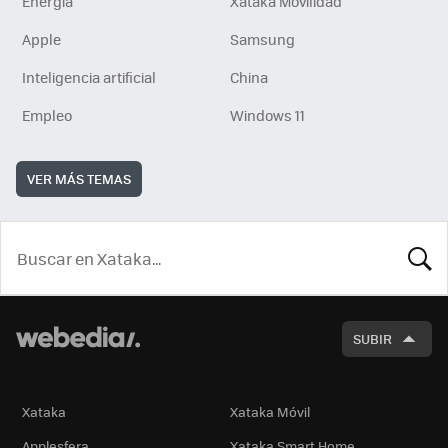
Energía
Xataka Movilidad
Apple
Samsung
Inteligencia artificial
China
Empleo
Windows 11
VER MÁS TEMAS
BUSCA
SUBIR
Xataka
Xataka Móvil
Applesfera
Xataka Smart Home