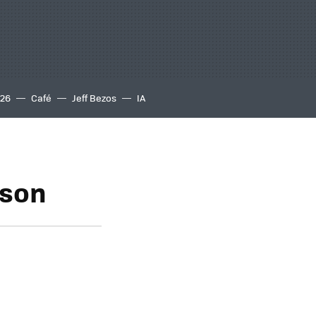
S26
Café
Jeff Bezos
IA
sson