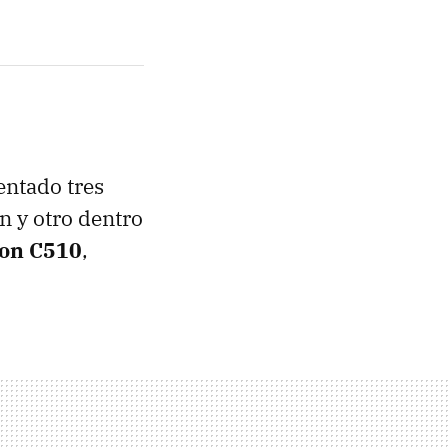
entado tres
n y otro dentro
son C510
,