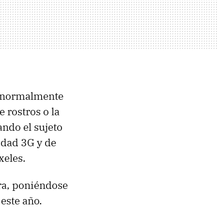
e normalmente
 rostros o la
ndo el sujeto
idad 3G y de
xeles.
ra, poniéndose
 este año.