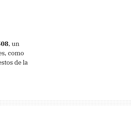
508
, un
es, como
stos de la