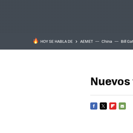
HOY SE HABLA DE
AEMET
China
Bill Ga
Nuevos 
FACEBOOK
TWITTER
FLIPBOARD
E-
MAIL