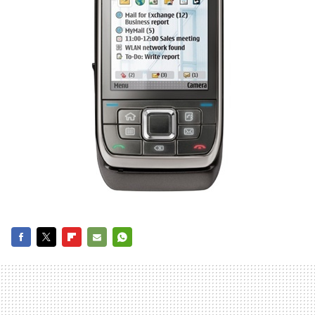
FACEBOOK
TWITTER
FLIPBOARD
E-
WHATSAPP
MAIL