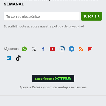
SEMANAL
SUSCRIBIR
Suscribiéndote aceptas nuestra
política de privacidad
Síguenos
Wh
Twit
Fac
You
Inst
Tele
RSS
Flip
ats
ter
ebo
tub
agr
gra
boa
Link
Tikt
App
ok
e
am
m
rd
edI
ok
Suscríbete a
n
Apoya a Xataka y disfruta ventajas exclusivas