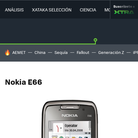
Suscríbete a
ANÁLISIS
XATAKA SELECCIÓN
CIENCIA
MOVILIDAD
HOY SE HABLA DE
AEMET
China
Sequía
Fallout
Generación Z
iP
Nokia E66