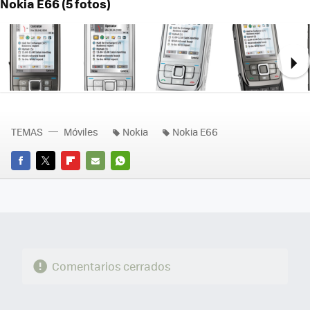
Nokia E66 (5 fotos)
Ne
TEMAS
Móviles
Nokia
Nokia E66
FACEBOOK
TWITTER
FLIPBOARD
E-
WHATSAPP
MAIL
Comentarios cerrados