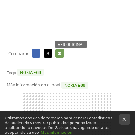
VER ORIGINAL
Compartir
FACEBOOK
X
E-
MAIL
NOKIA E66
Tags
Más información en el post
NOKIA E66
Utilizamos cookies de terceros para generar estadísticas
de audiencia y mostrar publicidad personalizada
analizando tu navegación. Si sigues navegando estarás
aceptando su uso.
Más información