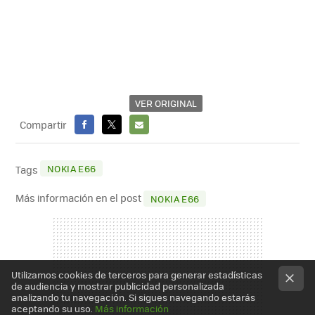
VER ORIGINAL
Compartir
FACEBOOK
X
E-
MAIL
NOKIA E66
Tags
Más información en el post
NOKIA E66
Utilizamos cookies de terceros para generar estadísticas
de audiencia y mostrar publicidad personalizada
analizando tu navegación. Si sigues navegando estarás
aceptando su uso.
Más información