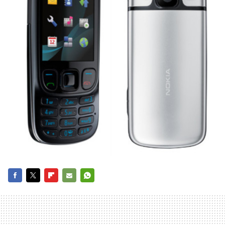
FACEBOOK
TWITTER
FLIPBOARD
E-
WHATSAPP
MAIL