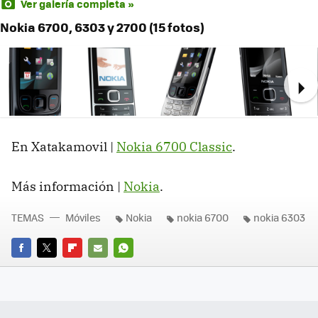
Ver galería completa »
Nokia 6700, 6303 y 2700 (15 fotos)
Ne
En Xatakamovil |
Nokia 6700 Classic
.
Más información |
Nokia
.
TEMAS
Móviles
Nokia
nokia 6700
nokia 6303
FACEBOOK
TWITTER
FLIPBOARD
E-
WHATSAPP
MAIL