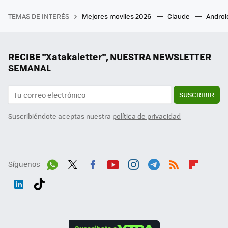
TEMAS DE INTERÉS
Mejores moviles 2026
Claude
Androi
RECIBE "Xatakaletter", NUESTRA NEWSLETTER
SEMANAL
SUSCRIBIR
Suscribiéndote aceptas nuestra
política de privacidad
Síguenos
Wh
Twit
Fac
You
Inst
Tele
RSS
Flip
ats
ter
ebo
tub
agr
gra
boa
Link
Tikt
App
ok
e
am
m
rd
edI
ok