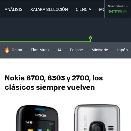
Suscríbete a
ANÁLISIS
XATAKA SELECCIÓN
CIENCIA
MOVILIDAD
HOY SE HABLA DE
China
Elon Musk
IA
Eclipse
Miniserie
Japón
Nokia 6700, 6303 y 2700, los
clásicos siempre vuelven