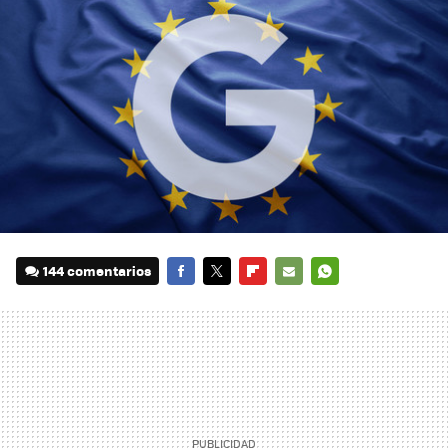
144 comentarios
FACEBOOK
TWITTER
FLIPBOARD
E-
WHATSAPP
MAIL