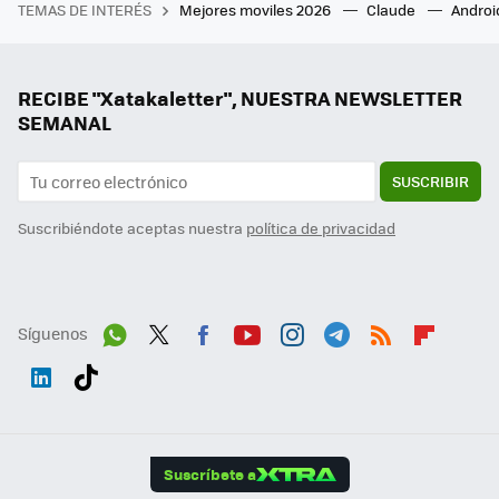
TEMAS DE INTERÉS
Mejores moviles 2026
Claude
Androi
RECIBE "Xatakaletter", NUESTRA NEWSLETTER
SEMANAL
SUSCRIBIR
Suscribiéndote aceptas nuestra
política de privacidad
Síguenos
Wh
Twit
Fac
You
Inst
Tele
RSS
Flip
ats
ter
ebo
tub
agr
gra
boa
Link
Tikt
App
ok
e
am
m
rd
edI
ok
Suscríbete a
n