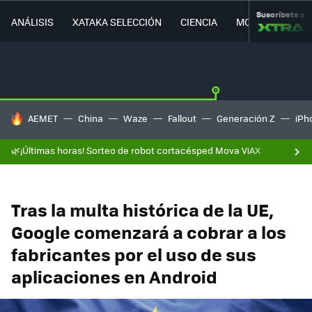
Suscríbete a
ANÁLISIS
XATAKA SELECCIÓN
CIENCIA
MOVILIDAD
HOY SE HABLA DE
AEMET
China
Waze
Fallout
Generación Z
iPh
🌿¡Últimas horas! Sorteo de robot cortacésped Mova ViAX
Tras la multa histórica de la UE,
Google comenzará a cobrar a los
fabricantes por el uso de sus
aplicaciones en Android