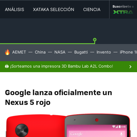
Suscríbete a
ANÁLISIS
XATAKA SELECCIÓN
CIENCIA
MOVILIDAD
HOY SE HABLA DE
AEMET
China
NASA
Bugatti
Invento
iPhone 1
🖨️ ¡Sorteamos una impresora 3D Bambu Lab A2L Combo!
Google lanza oficialmente un
Nexus 5 rojo