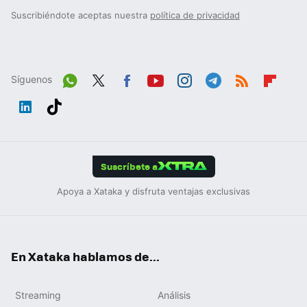
Suscribiéndote aceptas nuestra
política de privacidad
Síguenos
Wh
Twit
Fac
You
Inst
Tele
RSS
Flip
ats
ter
ebo
tub
agr
gra
boa
Link
Tikt
App
ok
e
am
m
rd
edIn
ok
Suscríbete a
Apoya a Xataka y disfruta ventajas exclusivas
En Xataka hablamos de...
Streaming
Análisis