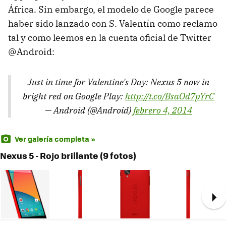
África. Sin embargo, el modelo de Google parece
haber sido lanzado con S. Valentín como reclamo
tal y como leemos en la cuenta oficial de Twitter
@Android:
Just in time for Valentine's Day: Nexus 5 now in
bright red on Google Play:
http://t.co/BsaOd7pYrC
— Android (@Android)
febrero 4, 2014
Ver galería completa »
Nexus 5 - Rojo brillante (9 fotos)
Ne