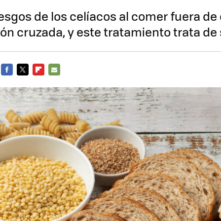
iesgos de los celíacos al comer fuera de 
n cruzada, y este tratamiento trata de 
FACEBOOK
TWITTER
FLIPBOARD
E-
MAIL