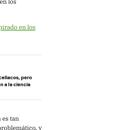
en los
pirado en los
celiacos, pero
 a la ciencia
 es tan
problemático, y