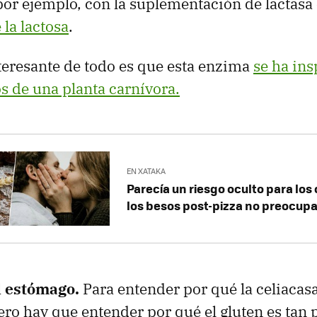
or ejemplo, con la suplementación de lactasa 
 la lactosa
.
teresante de todo es que esta enzima
se ha ins
os de una planta carnívora.
EN XATAKA
Parecía un riesgo oculto para los 
los besos post-pizza no preocupan
l estómago.
Para entender por qué la celiacasa
ero hay que entender por qué el gluten es tan 