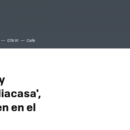
GTA VI
Café
y
liacasa',
n en el