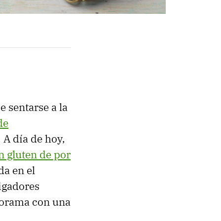
 sentarse a la
de
 A día de hoy,
in gluten de por
da en el
tigadores
norama con una