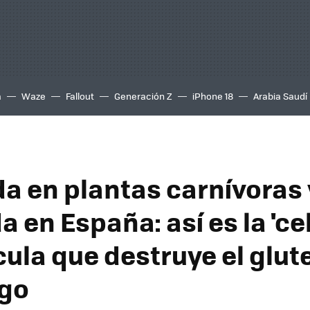
a
Waze
Fallout
Generación Z
iPhone 18
Arabia Saudí
da en plantas carnívoras 
 en España: así es la 'ce
ula que destruye el glute
go