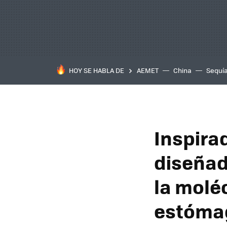
HOY SE HABLA DE
AEMET
China
Sequí
Inspira
diseñada
la moléc
estóma