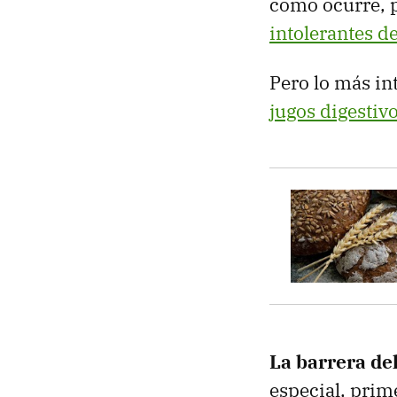
como ocurre, p
intolerantes de
Pero lo más in
jugos digestiv
La barrera de
especial, prim