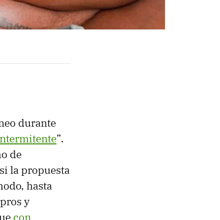
neo durante
intermitente
”.
mo de
si la propuesta
modo, hasta
“pros y
que
con