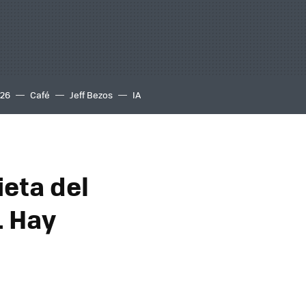
S26
Café
Jeff Bezos
IA
ieta del
. Hay