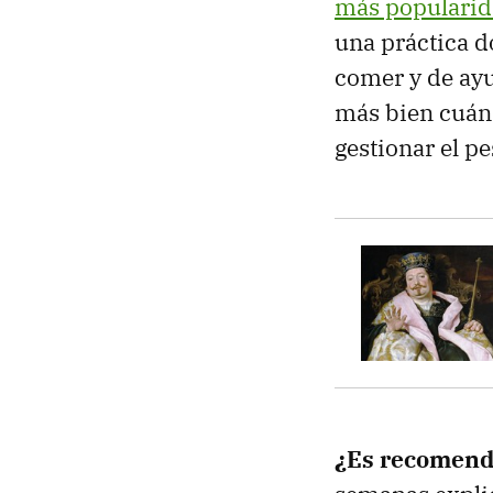
más popularid
una práctica d
comer y de ayu
más bien cuánd
gestionar el p
¿Es recomend