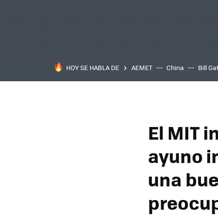
HOY SE HABLA DE
AEMET
China
Bill Ga
El MIT i
ayuno i
una bue
preocu