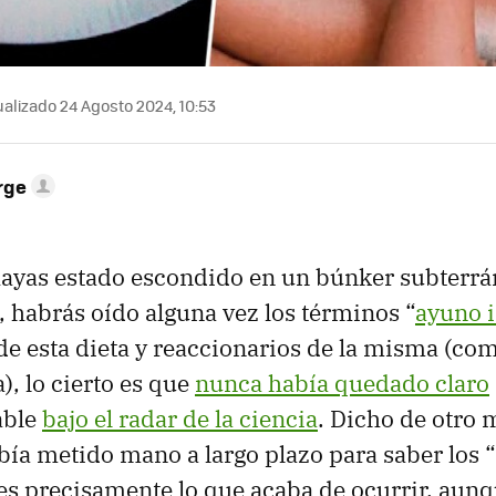
alizado 24 Agosto 2024, 10:53
rge
ayas estado escondido en un búnker subterrá
habrás oído alguna vez los términos “
ayuno 
de esta dieta y reaccionarios de la misma (co
), lo cierto es que
nunca había quedado claro
able
bajo el radar de la ciencia
. Dicho de otro 
bía metido mano a largo plazo para saber los 
 es precisamente lo que acaba de ocurrir, aun