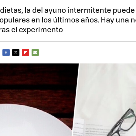
 dietas, la del ayuno intermitente pued
opulares en los últimos años. Hay una n
tras el experimento
FACEBOOK
TWITTER
FLIPBOARD
E-
MAIL