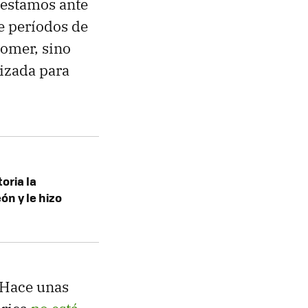
, estamos ante
e períodos de
comer, sino
lizada para
oria la
ón y le hizo
. Hace unas