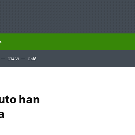
GTA VI
Café
uto han
a