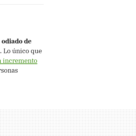
 odiado de
". Lo único que
n incremento
rsonas