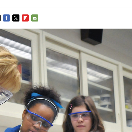
FACEBOOK
TWITTER
FLIPBOARD
E-
MAIL