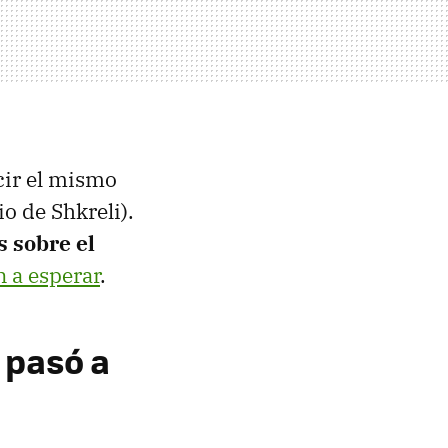
cir el mismo
o de Shkreli).
s sobre el
n a esperar
.
 pasó a