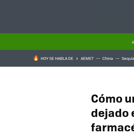
HOY SE HABLA DE
AEMET
China
Sequí
Cómo un
dejado e
farmac