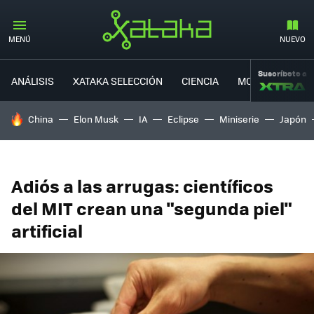
MENÚ
NUEVO
Suscríbete a
ANÁLISIS
XATAKA SELECCIÓN
CIENCIA
MOVILIDAD
HOY SE HABLA DE
China
Elon Musk
IA
Eclipse
Miniserie
Japón
Adiós a las arrugas: científicos
del MIT crean una "segunda piel"
artificial