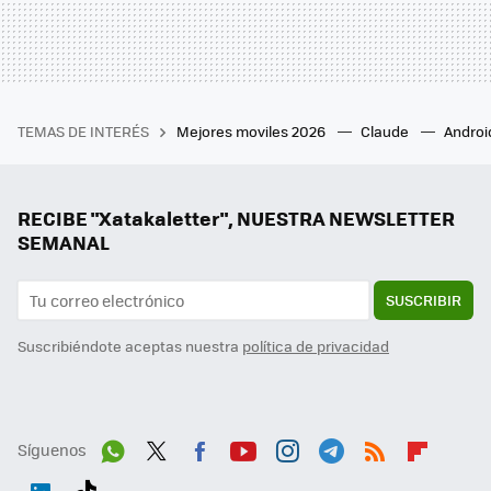
TEMAS DE INTERÉS
Mejores moviles 2026
Claude
Androi
RECIBE "Xatakaletter", NUESTRA NEWSLETTER
SEMANAL
SUSCRIBIR
Suscribiéndote aceptas nuestra
política de privacidad
Síguenos
Wh
Twit
Fac
You
Inst
Tele
RSS
Flip