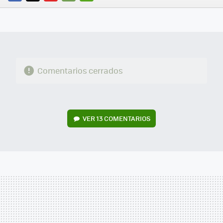
FACEBOOK
TWITTER
FLIPBOARD
E-
WHATSAPP
MAIL
Comentarios cerrados
VER
13 COMENTARIOS