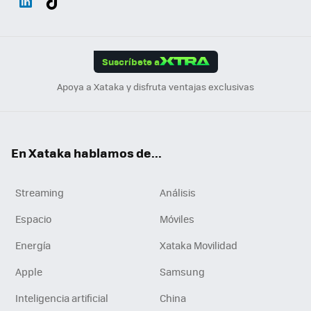
ats
ter
ebo
tub
agr
gra
boa
Link
Tikt
App
ok
e
am
m
rd
edI
ok
Suscríbete a
n
Apoya a Xataka y disfruta ventajas exclusivas
En Xataka hablamos de...
Streaming
Análisis
Espacio
Móviles
Energía
Xataka Movilidad
Apple
Samsung
Inteligencia artificial
China