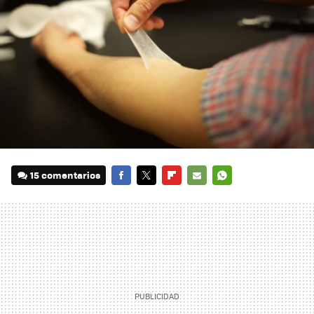
15 comentarios
FACEBOOK
TWITTER
FLIPBOARD
E-
WHATSAPP
MAIL