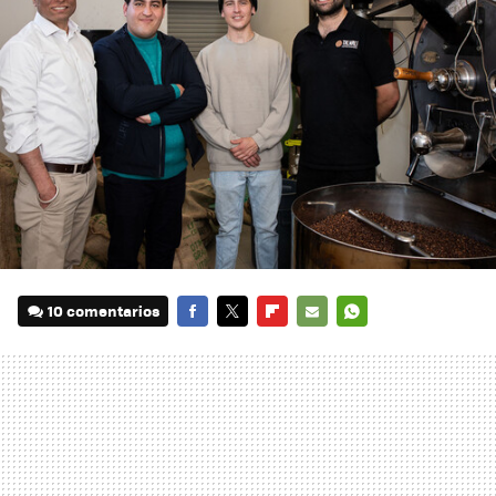
10 comentarios
FACEBOOK
TWITTER
FLIPBOARD
E-
WHATSAPP
MAIL