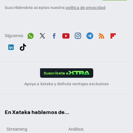
Suscribiéndote aceptas nuestra
política de privacidad
Síguenos
Wh
Twit
Fac
You
Inst
Tele
RSS
Flip
ats
ter
ebo
tub
agr
gra
boa
Link
Tikt
App
ok
e
am
m
rd
edI
ok
Suscríbete a
n
Apoya a Xataka y disfruta ventajas exclusivas
En Xataka hablamos de...
Streaming
Análisis