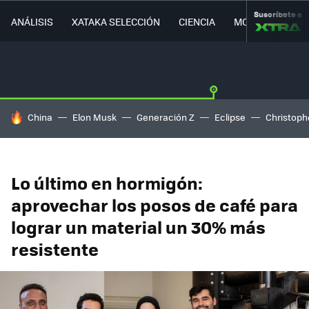
Suscríbete a
ANÁLISIS
XATAKA SELECCIÓN
CIENCIA
MOVILIDAD
HOY SE HABLA DE
China
Elon Musk
Generación Z
Eclipse
Christoph
Lo último en hormigón:
aprovechar los posos de café para
lograr un material un 30% más
resistente