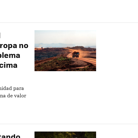
l
uropa no
oblema
ncima
nidad para
ena de valor
tando