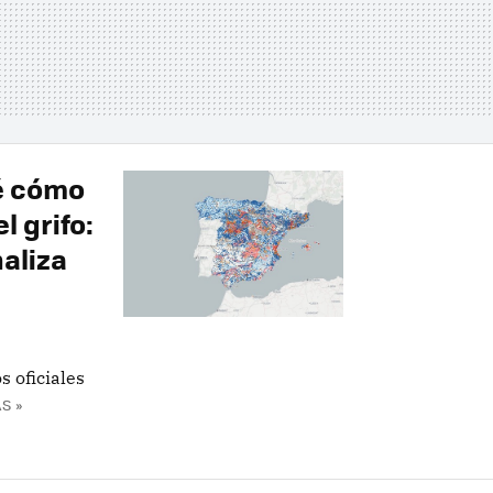
ré cómo
l grifo:
aliza
s oficiales
S »