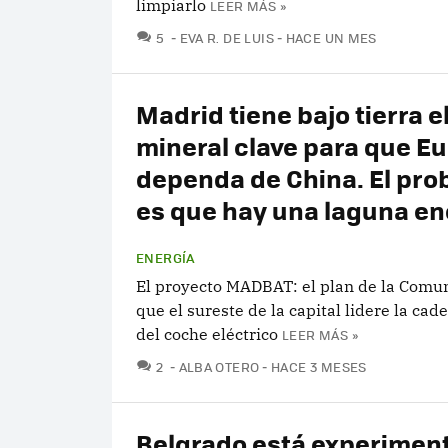
limpiarlo
LEER MÁS »
COMENTARIOS
5
EVA R. DE LUIS
HACE UN MES
Madrid tiene bajo tierra e
mineral clave para que E
dependa de China. El pr
es que hay una laguna e
ENERGÍA
El proyecto MADBAT: el plan de la Comu
que el sureste de la capital lidere la cad
del coche eléctrico
LEER MÁS »
COMENTARIOS
2
ALBA OTERO
HACE 3 MESES
Belgrado está experimen