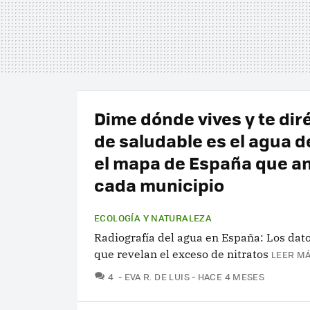
Dime dónde vives y te di
de saludable es el agua de
el mapa de España que an
cada municipio
ECOLOGÍA Y NATURALEZA
Radiografía del agua en España: Los dato
que revelan el exceso de nitratos
LEER MÁ
COMENTARIOS
4
EVA R. DE LUIS
HACE 4 MESES