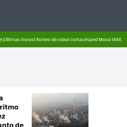
🌿¡Últimas horas! Sorteo de robot cortacésped Mova ViAX
a
 ritmo
ez
unto de