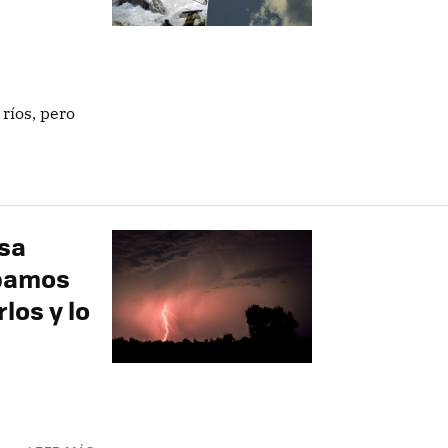
ríos, pero
sa
ábamos
los y lo