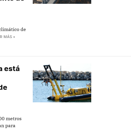
climático de
R MÁS »
a está
 de
100 metros
an para