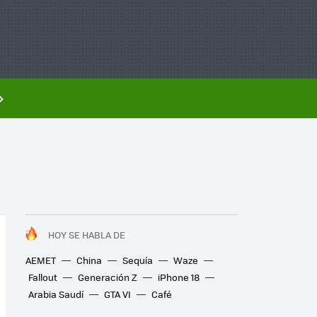
HOY SE HABLA DE
AEMET
China
Sequía
Waze
Fallout
Generación Z
iPhone 18
Arabia Saudí
GTA VI
Café