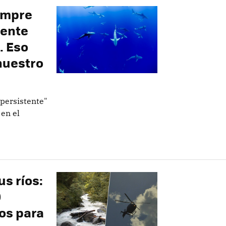
empre
mente
. Eso
nuestro
"persistente"
en el
us ríos:
0
os para