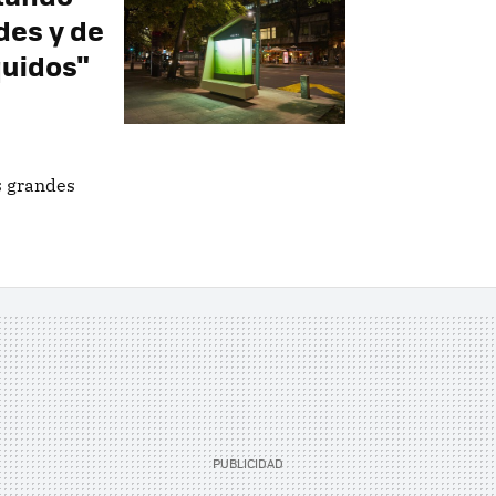
des y de
quidos"
as grandes