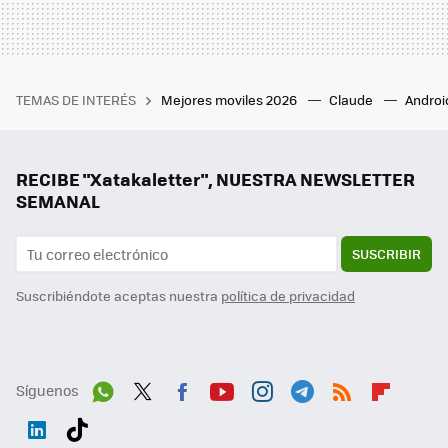
TEMAS DE INTERÉS
Mejores moviles 2026
Claude
Androi
RECIBE "Xatakaletter", NUESTRA NEWSLETTER
SEMANAL
SUSCRIBIR
Suscribiéndote aceptas nuestra
política de privacidad
Síguenos
Wh
Twit
Fac
You
Inst
Tele
RSS
Flip