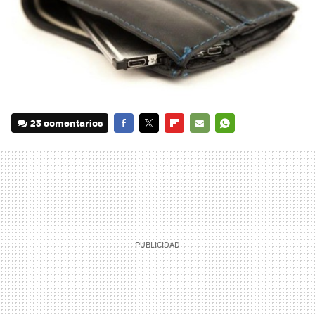
23 comentarios
FACEBOOK
TWITTER
FLIPBOARD
E-
WHATSAPP
MAIL