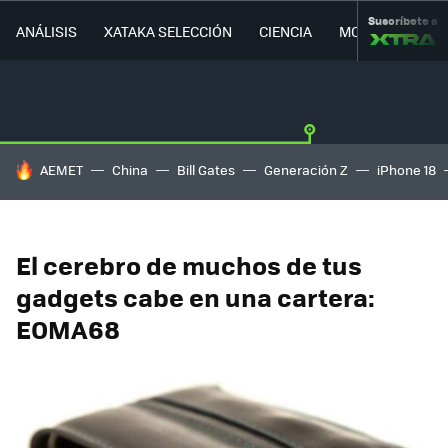
Suscríbete a
ANÁLISIS
XATAKA SELECCIÓN
CIENCIA
MOVILIDAD
HOY SE HABLA DE
AEMET
China
Bill Gates
Generación Z
iPhone 18
El cerebro de muchos de tus
gadgets cabe en una cartera:
EOMA68