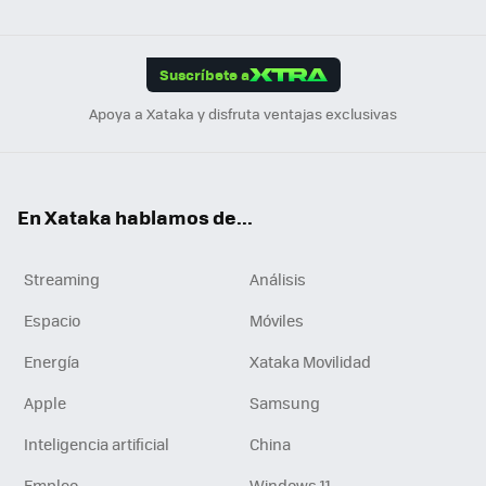
ats
ter
ebo
tub
agr
gra
boa
Link
Tikt
App
ok
e
am
m
rd
edI
ok
Suscríbete a
n
Apoya a Xataka y disfruta ventajas exclusivas
En Xataka hablamos de...
Streaming
Análisis
Espacio
Móviles
Energía
Xataka Movilidad
Apple
Samsung
Inteligencia artificial
China
Empleo
Windows 11