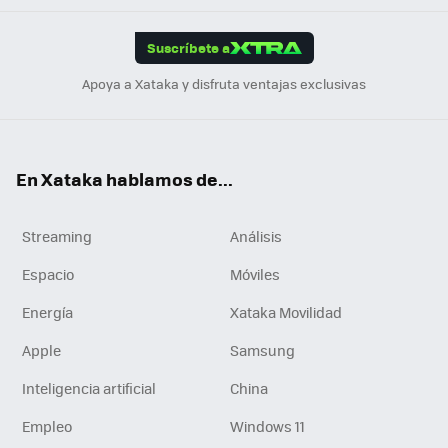
App
ok
e
am
m
rd
edI
ok
Suscríbete a
n
Apoya a Xataka y disfruta ventajas exclusivas
En Xataka hablamos de...
Streaming
Análisis
Espacio
Móviles
Energía
Xataka Movilidad
Apple
Samsung
Inteligencia artificial
China
Empleo
Windows 11