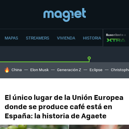
Suscríbete a
MAPAS
STREAMERS
VIVIENDA
HISTORIA
HOY SE HABLA DE
China
Elon Musk
Generación Z
Eclipse
Christoph
El único lugar de la Unión Europea
donde se produce café está en
España: la historia de Agaete