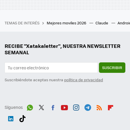
TEMAS DE INTERÉS
Mejores moviles 2026
Claude
Androi
RECIBE "Xatakaletter", NUESTRA NEWSLETTER
SEMANAL
SUSCRIBIR
Suscribiéndote aceptas nuestra
política de privacidad
Síguenos
Wh
Twit
Fac
You
Inst
Tele
RSS
Flip
ats
ter
ebo
tub
agr
gra
boa
Link
Tikt