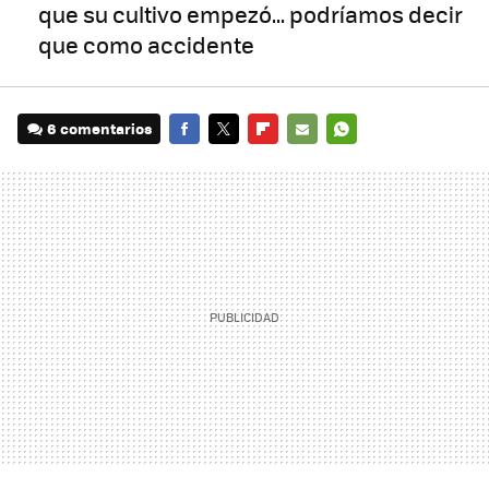
que su cultivo empezó... podríamos decir
que como accidente
6 comentarios
FACEBOOK
TWITTER
FLIPBOARD
E-
WHATSAPP
MAIL