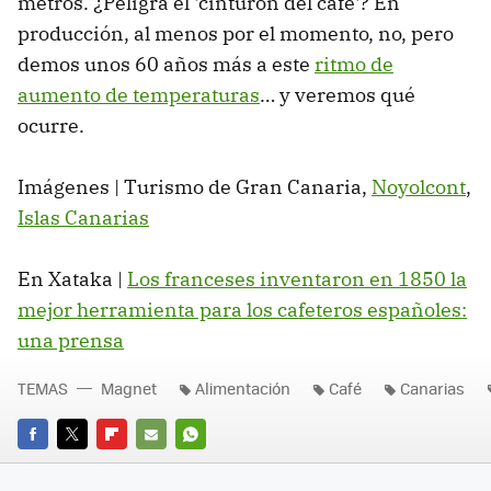
metros. ¿Peligra el 'cinturón del café'? En
producción, al menos por el momento, no, pero
demos unos 60 años más a este
ritmo de
aumento de temperaturas
… y veremos qué
ocurre.
Imágenes | Turismo de Gran Canaria,
Noyolcont
,
Islas Canarias
En Xataka |
Los franceses inventaron en 1850 la
mejor herramienta para los cafeteros españoles:
una prensa
TEMAS
Magnet
Alimentación
Café
Canarias
FACEBOOK
TWITTER
FLIPBOARD
E-
WHATSAPP