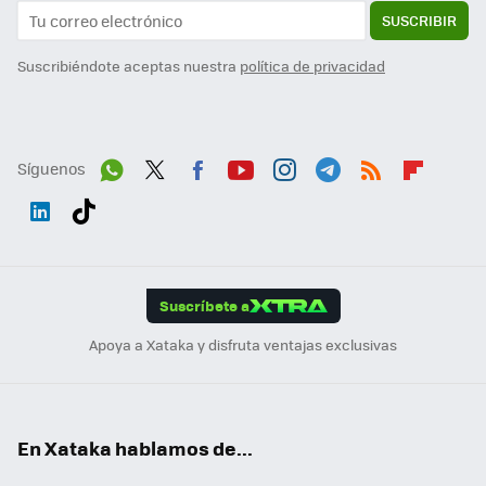
SUSCRIBIR
Suscribiéndote aceptas nuestra
política de privacidad
Síguenos
Wh
Twit
Fac
You
Inst
Tele
RSS
Flip
ats
ter
ebo
tub
agr
gra
boa
Link
Tikt
App
ok
e
am
m
rd
edI
ok
Suscríbete a
n
Apoya a Xataka y disfruta ventajas exclusivas
En Xataka hablamos de...