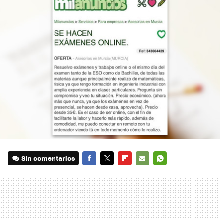
Sin comentarios
FACEBOOK
TWITTER
FLIPBOARD
E-
WHATSAPP
MAIL