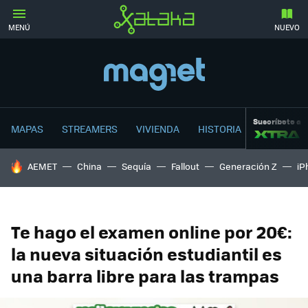
MENÚ
NUEVO
Suscríbete a
MAPAS
STREAMERS
VIVIENDA
HISTORIA
HOY SE HABLA DE
AEMET
China
Sequía
Fallout
Generación Z
iP
Te hago el examen online por 20€:
la nueva situación estudiantil es
una barra libre para las trampas