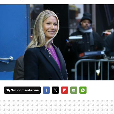
Sin comentarios
FACEBOOK
TWITTER
FLIPBOARD
E-
WHATSAPP
MAIL