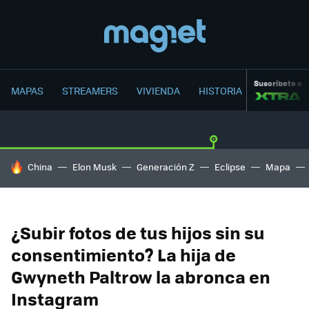
Suscríbete a
MAPAS
STREAMERS
VIVIENDA
HISTORIA
HOY SE HABLA DE
China
Elon Musk
Generación Z
Eclipse
Mapa
¿Subir fotos de tus hijos sin su
consentimiento? La hija de
Gwyneth Paltrow la abronca en
Instagram