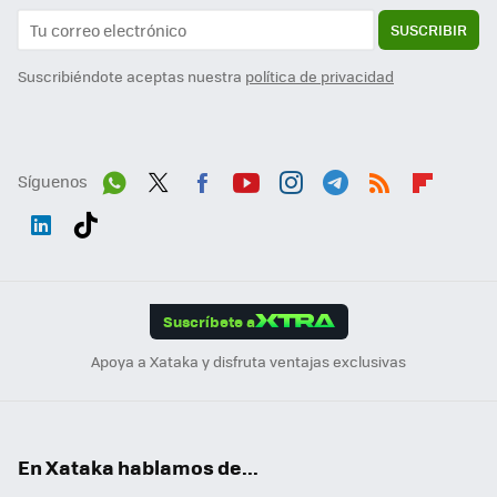
SUSCRIBIR
Suscribiéndote aceptas nuestra
política de privacidad
Síguenos
Wh
Twit
Fac
You
Inst
Tele
RSS
Flip
ats
ter
ebo
tub
agr
gra
boa
Link
Tikt
App
ok
e
am
m
rd
edI
ok
Suscríbete a
n
Apoya a Xataka y disfruta ventajas exclusivas
En Xataka hablamos de...