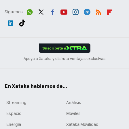
Síguenos
Wh
Twit
Fac
You
Inst
Tele
RSS
Flip
ats
ter
ebo
tub
agr
gra
boa
Link
Tikt
App
ok
e
am
m
rd
edI
ok
Suscríbete a
n
Apoya a Xataka y disfruta ventajas exclusivas
En Xataka hablamos de...
Streaming
Análisis
Espacio
Móviles
Energía
Xataka Movilidad