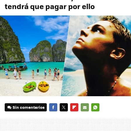
tendrá que pagar por ello
Sin comentarios
FACEBOOK
TWITTER
FLIPBOARD
E-
WHATSAPP
MAIL