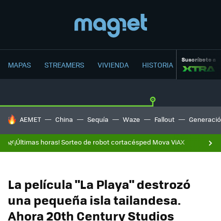
Suscríbete a
MAPAS
STREAMERS
VIVIENDA
HISTORIA
HOY SE HABLA DE
AEMET
China
Sequía
Waze
Fallout
Generació
🌿¡Últimas horas! Sorteo de robot cortacésped Mova ViAX
La película "La Playa" destrozó
una pequeña isla tailandesa.
Ahora 20th Century Studios