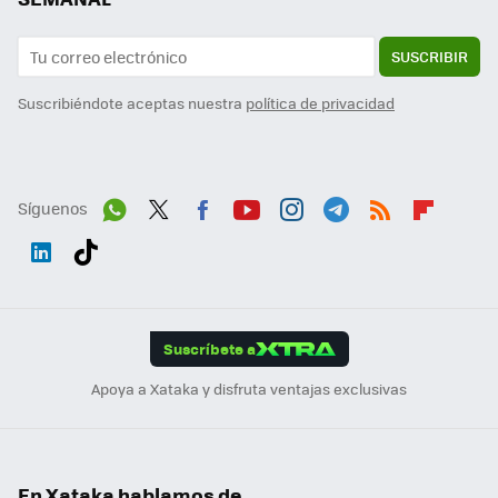
SUSCRIBIR
Suscribiéndote aceptas nuestra
política de privacidad
Síguenos
Wh
Twit
Fac
You
Inst
Tele
RSS
Flip
ats
ter
ebo
tub
agr
gra
boa
Link
Tikt
App
ok
e
am
m
rd
edI
ok
Suscríbete a
n
Apoya a Xataka y disfruta ventajas exclusivas
En Xataka hablamos de...