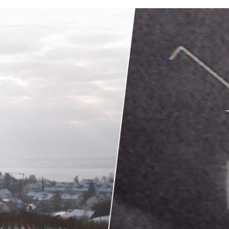
FACEBOOK
TWITTER
FLIPBOARD
E-
MAIL