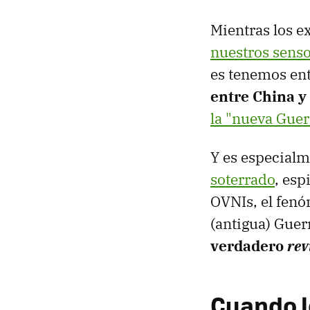
Mientras los e
nuestros senso
es tenemos en
entre China y
la "nueva Guer
Y es especialm
soterrado
, esp
OVNIs, el fenó
(antigua) Guer
verdadero
rev
Cuando l