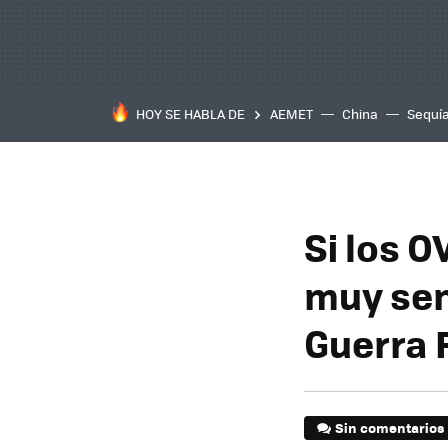
HOY SE HABLA DE
AEMET
China
Sequí
Si los 
muy sen
Guerra 
Sin comentarios