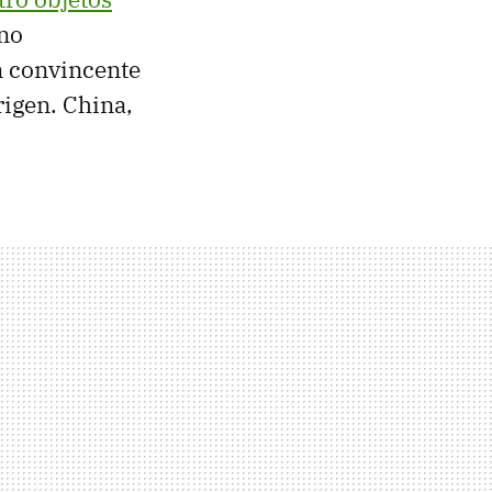
rno
n convincente
rigen. China,