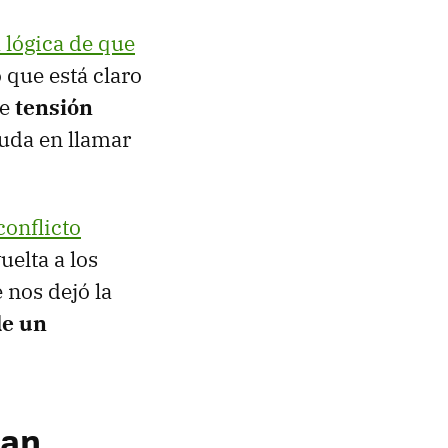
 lógica de que
 que está claro
de
tensión
duda en llamar
conflicto
uelta a los
 nos dejó la
de un
ban