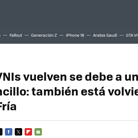
a
Fallout
Generación Z
iPhone 18
Arabia Saudí
GTA VI
OVNIs vuelven se debe a u
cillo: también está volvi
Fría