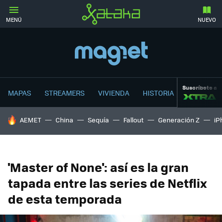
MENÚ
NUEVO
Suscríbete a
MAPAS
STREAMERS
VIVIENDA
HISTORIA
HOY SE HABLA DE
AEMET
China
Sequía
Fallout
Generación Z
iP
'Master of None': así es la gran
tapada entre las series de Netflix
de esta temporada