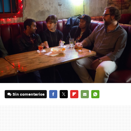
Sin comentarios
FACEBOOK
TWITTER
FLIPBOARD
E-
WHATSAPP
MAIL