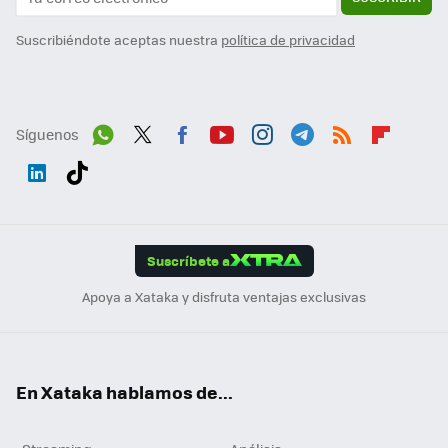
Suscribiéndote aceptas nuestra
política de privacidad
Síguenos
Wh
Twit
Fac
You
Inst
Tele
RSS
Flip
ats
ter
ebo
tub
agr
gra
boa
Link
Tikt
App
ok
e
am
m
rd
edI
ok
Suscríbete a
n
Apoya a Xataka y disfruta ventajas exclusivas
En Xataka hablamos de...