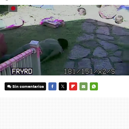
Sin comentarios
FACEBOOK
TWITTER
FLIPBOARD
E-
WHATSAPP
MAIL