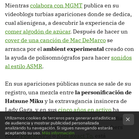
Mientras
colabora con MGMT
publica en su
videoblogs turbias apariciones donde se dedica,
cual alienígena, a descubrir la experiencia de
comer algodón de azúcar
. Después de hacer un
cover de una canción de Mac DeMarco
se
arranca por el
ambient experimental
creado con
la ayuda de polisomnógrafos para hacer
sonidos
al estilo ASMR
.
En sus apariciones públicas nunca se sale de su
registro, una mezcla entre
la personificación de
Hatsune Miku
y la extravagancia insincera de
Lady Gaga, y en sus
cinco años en activo
ha
generado toneladas de literatura transmedia
Utilizamos cookies de terceros para generar estadísticas
de audiencia y mostrar publicidad personalizada
que, a la vista de las reacciones de youtubers
analizando tu navegación. Si sigues navegando estarás
aceptando su uso.
Más información
como
PewDewPie
o
Kids React To
, está