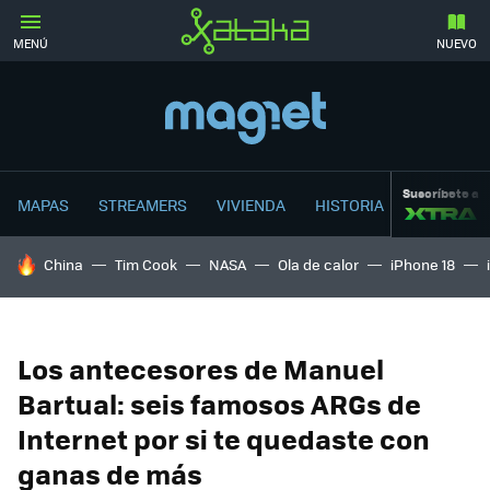
MENÚ
NUEVO
Suscríbete a
MAPAS
STREAMERS
VIVIENDA
HISTORIA
HOY SE HABLA DE
China
Tim Cook
NASA
Ola de calor
iPhone 18
Los antecesores de Manuel
Bartual: seis famosos ARGs de
Internet por si te quedaste con
ganas de más