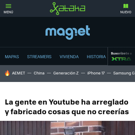
MENÚ
NUEVO
Suscríbete a
MAPAS
STREAMERS
VIVIENDA
HISTORIA
HOY SE HABLA DE
AEMET
China
Generación Z
iPhone 17
Samsung G
La gente en Youtube ha arreglado
y fabricado cosas que no creerías