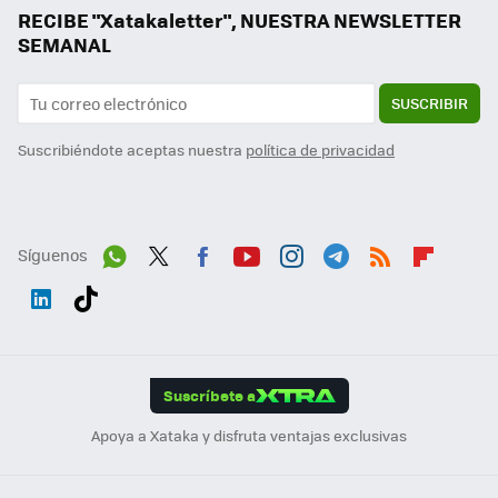
RECIBE "Xatakaletter", NUESTRA NEWSLETTER
SEMANAL
SUSCRIBIR
Suscribiéndote aceptas nuestra
política de privacidad
Síguenos
Wh
Twit
Fac
You
Inst
Tele
RSS
Flip
ats
ter
ebo
tub
agr
gra
boa
Link
Tikt
App
ok
e
am
m
rd
edI
ok
Suscríbete a
n
Apoya a Xataka y disfruta ventajas exclusivas