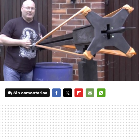
Sin comentarios
FACEBOOK
TWITTER
FLIPBOARD
E-
WHATSAPP
MAIL